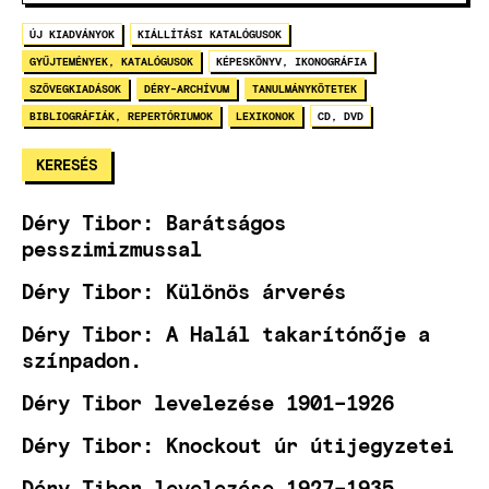
ÚJ KIADVÁNYOK
KIÁLLÍTÁSI KATALÓGUSOK
GYŰJTEMÉNYEK, KATALÓGUSOK
KÉPESKÖNYV, IKONOGRÁFIA
SZÖVEGKIADÁSOK
DÉRY-ARCHÍVUM
TANULMÁNYKÖTETEK
BIBLIOGRÁFIÁK, REPERTÓRIUMOK
LEXIKONOK
CD, DVD
Déry Tibor: Barátságos
pesszimizmussal
Déry Tibor: Különös árverés
Déry Tibor: A Halál takarítónője a
színpadon.
Déry Tibor levelezése 1901–1926
Déry Tibor: Knockout úr útijegyzetei
Déry Tibor levelezése 1927–1935