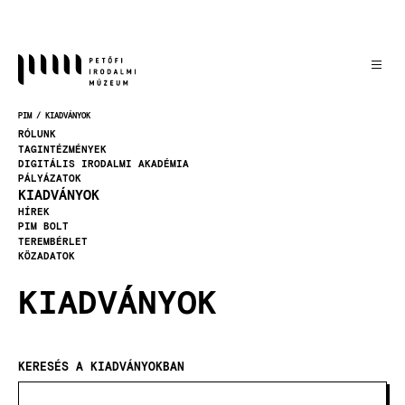
Ugrás
a
tartalomra
PIM
KIADVÁNYOK
MORZSA
RÓLUNK
TAGINTÉZMÉNYEK
DIGITÁLIS IRODALMI AKADÉMIA
PÁLYÁZATOK
KIADVÁNYOK
HÍREK
PIM BOLT
TEREMBÉRLET
KÖZADATOK
KIADVÁNYOK
KERESÉS A KIADVÁNYOKBAN