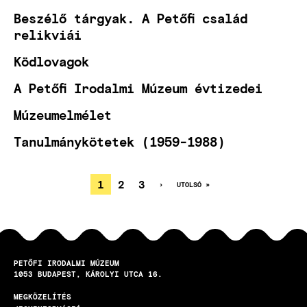
Beszélő tárgyak. A Petőfi család
relikviái
Ködlovagok
A Petőfi Irodalmi Múzeum évtizedei
Múzeumelmélet
Tanulmánykötetek (1959-1988)
JELENLEGI
1
OLDAL
2
OLDAL
3
KÖVETKEZŐ
›
UTOLSÓ
UTOLSÓ »
OLDAL
OLDAL
OLDALSZÁMOZÁS
OLDAL
PETŐFI IRODALMI MÚZEUM
1053
BUDAPEST
KÁROLYI UTCA 16.
MEGKÖZELÍTÉS
LÁBLÉC