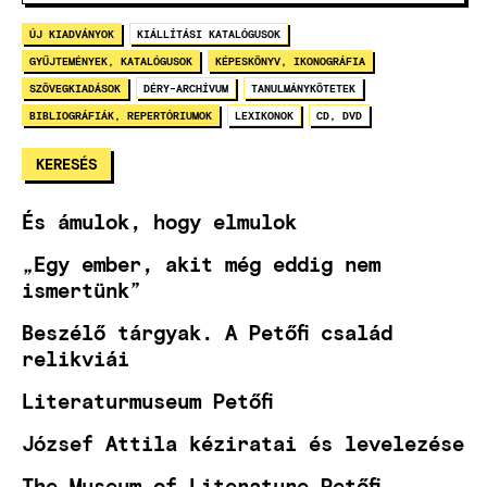
ÚJ KIADVÁNYOK
KIÁLLÍTÁSI KATALÓGUSOK
GYŰJTEMÉNYEK, KATALÓGUSOK
KÉPESKÖNYV, IKONOGRÁFIA
SZÖVEGKIADÁSOK
DÉRY-ARCHÍVUM
TANULMÁNYKÖTETEK
BIBLIOGRÁFIÁK, REPERTÓRIUMOK
LEXIKONOK
CD, DVD
És ámulok, hogy elmulok
„Egy ember, akit még eddig nem
ismertünk”
Beszélő tárgyak. A Petőfi család
relikviái
Literaturmuseum Petőfi
József Attila kéziratai és levelezése
The Museum of Literature Petőfi