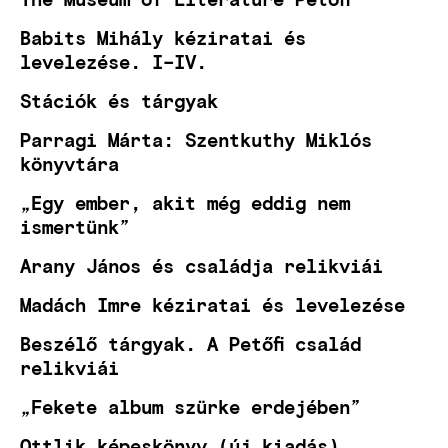
Babits Mihály kéziratai és
levelezése. I–IV.
Stációk és tárgyak
Parragi Márta: Szentkuthy Miklós
könyvtára
„Egy ember, akit még eddig nem
ismertünk”
Arany János és családja relikviái
Madách Imre kéziratai és levelezése
Beszélő tárgyak. A Petőfi család
relikviái
„Fekete album szürke erdejében”
Ottlik képeskönyv (új kiadás)