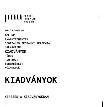
Ugrás
a
tartalomra
PIM
KIADVÁNYOK
MORZSA
RÓLUNK
TAGINTÉZMÉNYEK
DIGITÁLIS IRODALMI AKADÉMIA
PÁLYÁZATOK
KIADVÁNYOK
HÍREK
PIM BOLT
TEREMBÉRLET
KÖZADATOK
KIADVÁNYOK
KERESÉS A KIADVÁNYOKBAN