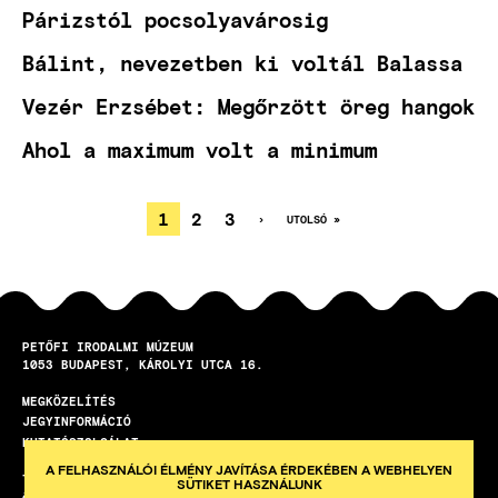
Párizstól pocsolyavárosig
Bálint, nevezetben ki voltál Balassa
Vezér Erzsébet: Megőrzött öreg hangok
Ahol a maximum volt a minimum
JELENLEGI
1
OLDAL
2
OLDAL
3
KÖVETKEZŐ
›
UTOLSÓ
UTOLSÓ »
OLDAL
OLDAL
OLDALSZÁMOZÁS
OLDAL
PETŐFI IRODALMI MÚZEUM
1053
BUDAPEST
KÁROLYI UTCA 16.
MEGKÖZELÍTÉS
LÁBLÉC
JEGYINFORMÁCIÓ
KUTATÓSZOLGÁLAT
A FELHASZNÁLÓI ÉLMÉNY JAVÍTÁSA ÉRDEKÉBEN A WEBHELYEN
TEREMBÉRLET
SÜTIKET HASZNÁLUNK