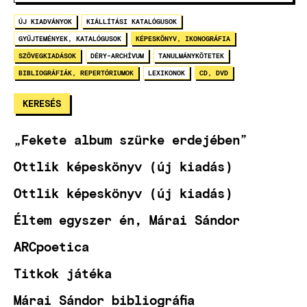
ÚJ KIADVÁNYOK
KIÁLLÍTÁSI KATALÓGUSOK
GYŰJTEMÉNYEK, KATALÓGUSOK
KÉPESKÖNYV, IKONOGRÁFIA
SZÖVEGKIADÁSOK
DÉRY-ARCHÍVUM
TANULMÁNYKÖTETEK
BIBLIOGRÁFIÁK, REPERTÓRIUMOK
LEXIKONOK
CD, DVD
„Fekete album szürke erdejében”
Ottlik képeskönyv (új kiadás)
Ottlik képeskönyv (új kiadás)
Éltem egyszer én, Márai Sándor
ARCpoetica
Titkok játéka
Márai Sándor bibliográfia