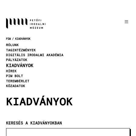
Ugrás
a
tartalomra
PIM
KIADVÁNYOK
MORZSA
RÓLUNK
TAGINTÉZMÉNYEK
DIGITÁLIS IRODALMI AKADÉMIA
PÁLYÁZATOK
KIADVÁNYOK
HÍREK
PIM BOLT
TEREMBÉRLET
KÖZADATOK
KIADVÁNYOK
KERESÉS A KIADVÁNYOKBAN