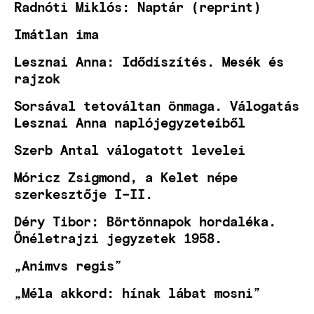
Radnóti Miklós: Naptár (reprint)
Imátlan ima
Lesznai Anna: Idődíszítés. Mesék és
rajzok
Sorsával tetováltan önmaga. Válogatás
Lesznai Anna naplójegyzeteiből
Szerb Antal válogatott levelei
Móricz Zsigmond, a Kelet népe
szerkesztője I–II.
Déry Tibor: Börtönnapok hordaléka.
Önéletrajzi jegyzetek 1958.
„Animvs regis”
„Méla akkord: hínak lábat mosni”