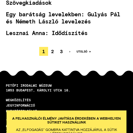
Szövegkiadások
Egy barátság levelekben: Gulyás Pál
és Németh László levelezés
Lesznai Anna: Idődíszítés
JELENLEGI
1
OLDAL
2
OLDAL
3
KÖVETKEZŐ
›
UTOLSÓ
UTOLSÓ »
OLDAL
OLDAL
OLDALSZÁMOZÁS
OLDAL
PETŐFI IRODALMI MÚZEUM
1053
BUDAPEST
KÁROLYI UTCA 16.
MEGKÖZELÍTÉS
LÁBLÉC
JEGYINFORMÁCIÓ
KUTATÓSZOLGÁLAT
A FELHASZNÁLÓI ÉLMÉNY JAVÍTÁSA ÉRDEKÉBEN A WEBHELYEN
TEREMBÉRLET
SÜTIKET HASZNÁLUNK
ÖNKÉNTES PROGRAM
AZ „ELFOGADÁS” GOMBRA KATTINTVA HOZZÁJÁRUL A SÜTIK
ISKOLAI KÖZÖSSÉGI SZOLGÁLAT