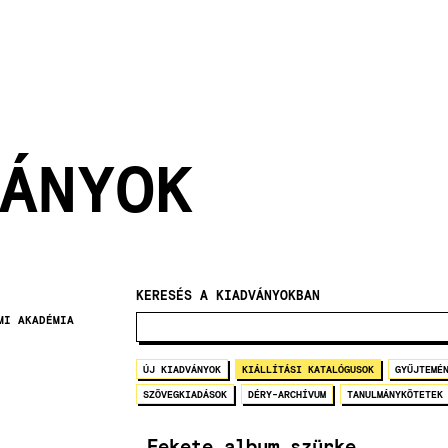
ÁNYOK
KERESÉS A KIADVÁNYOKBAN
MI AKADÉMIA
ÚJ KIADVÁNYOK
KIÁLLÍTÁSI KATALÓGUSOK
GYŰJTEMÉ
SZÖVEGKIADÁSOK
DÉRY-ARCHÍVUM
TANULMÁNYKÖTETEK
„Fekete album szürke