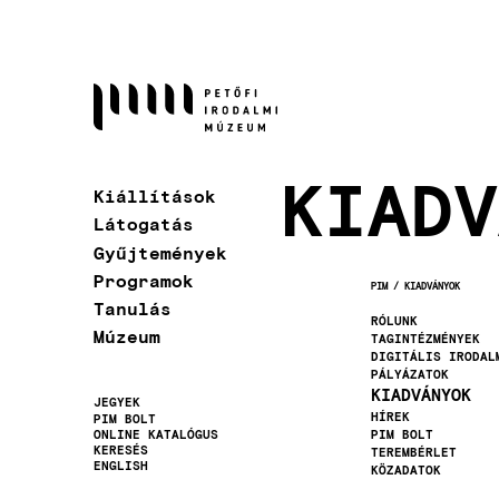
Ugrás
a
tartalomra
KIADV
Kiállítások
Látogatás
Gyűjtemények
Programok
PIM
KIADVÁNYOK
MORZSA
Tanulás
RÓLUNK
Múzeum
TAGINTÉZMÉNYEK
DIGITÁLIS IRODAL
PÁLYÁZATOK
KIADVÁNYOK
JEGYEK
HÍREK
PIM BOLT
Másodlagos
ONLINE KATALÓGUS
PIM BOLT
KERESÉS
TEREMBÉRLET
navigáció
ENGLISH
KÖZADATOK