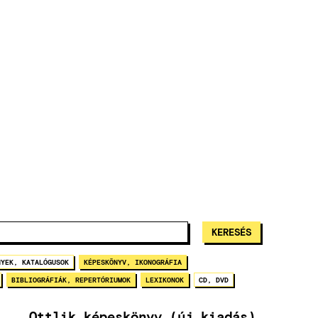
NYEK, KATALÓGUSOK
KÉPESKÖNYV, IKONOGRÁFIA
BIBLIOGRÁFIÁK, REPERTÓRIUMOK
LEXIKONOK
CD, DVD
Ottlik képeskönyv (új kiadás)