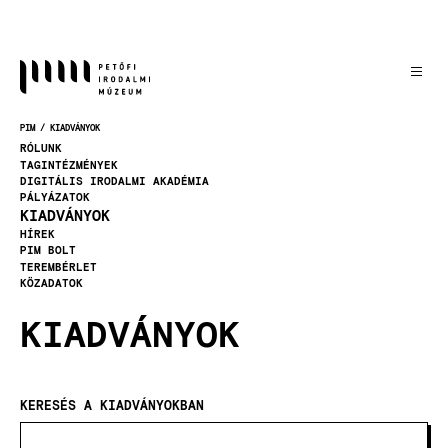
Ugrás
a
tartalomra
PIM
KIADVÁNYOK
MORZSA
RÓLUNK
TAGINTÉZMÉNYEK
DIGITÁLIS IRODALMI AKADÉMIA
PÁLYÁZATOK
KIADVÁNYOK
HÍREK
PIM BOLT
TEREMBÉRLET
KÖZADATOK
KIADVÁNYOK
KERESÉS A KIADVÁNYOKBAN