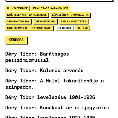
ÚJ KIADVÁNYOK
KIÁLLÍTÁSI KATALÓGUSOK
GYŰJTEMÉNYEK, KATALÓGUSOK
KÉPESKÖNYV, IKONOGRÁFIA
SZÖVEGKIADÁSOK
DÉRY-ARCHÍVUM
TANULMÁNYKÖTETEK
BIBLIOGRÁFIÁK, REPERTÓRIUMOK
LEXIKONOK
CD, DVD
Déry Tibor: Barátságos
pesszimizmussal
Déry Tibor: Különös árverés
Déry Tibor: A Halál takarítónője a
színpadon.
Déry Tibor levelezése 1901–1926
Déry Tibor: Knockout úr útijegyzetei
Déry Tibor levelezése 1927–1935