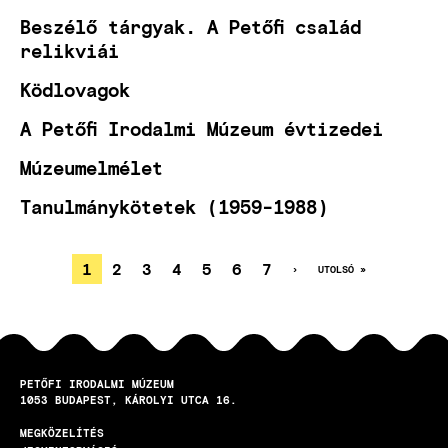
Beszélő tárgyak. A Petőfi család
relikviái
Ködlovagok
A Petőfi Irodalmi Múzeum évtizedei
Múzeumelmélet
Tanulmánykötetek (1959-1988)
JELENLEGI
1
OLDAL
2
OLDAL
3
OLDAL
4
OLDAL
5
OLDAL
6
OLDAL
7
KÖVETKEZŐ
›
UTOLSÓ
UTOLSÓ »
OLDAL
OLDAL
OLDALSZÁMOZÁS
OLDAL
PETŐFI IRODALMI MÚZEUM
1053
BUDAPEST
KÁROLYI UTCA 16.
MEGKÖZELÍTÉS
LÁBLÉC