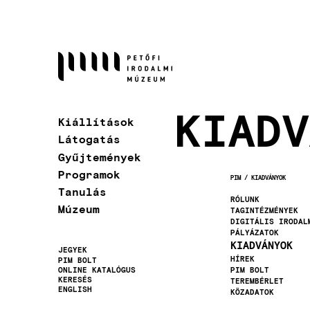
Ugrás
a
tartalomra
KIADV
Kiállítások
Látogatás
Gyűjtemények
Programok
PIM
KIADVÁNYOK
MORZSA
Tanulás
RÓLUNK
Múzeum
TAGINTÉZMÉNYEK
DIGITÁLIS IRODAL
PÁLYÁZATOK
KIADVÁNYOK
JEGYEK
HÍREK
PIM BOLT
Másodlagos
ONLINE KATALÓGUS
PIM BOLT
KERESÉS
TEREMBÉRLET
navigáció
ENGLISH
KÖZADATOK