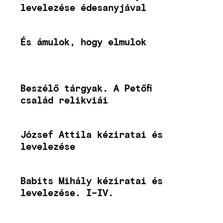
levelezése édesanyjával
És ámulok, hogy elmulok
Beszélő tárgyak. A Petőfi
család relikviái
József Attila kéziratai és
levelezése
Babits Mihály kéziratai és
levelezése. I–IV.