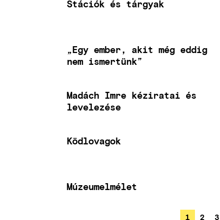
Stációk és tárgyak
„Egy ember, akit még eddig
nem ismertünk”
Madách Imre kéziratai és
levelezése
Ködlovagok
Múzeumelmélet
JELENLE
1
OLDA
2
O
3