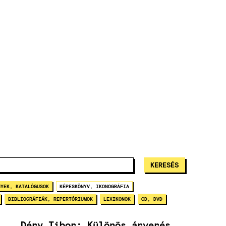
NYEK, KATALÓGUSOK
KÉPESKÖNYV, IKONOGRÁFIA
BIBLIOGRÁFIÁK, REPERTÓRIUMOK
LEXIKONOK
CD, DVD
Déry Tibor: Különös árverés