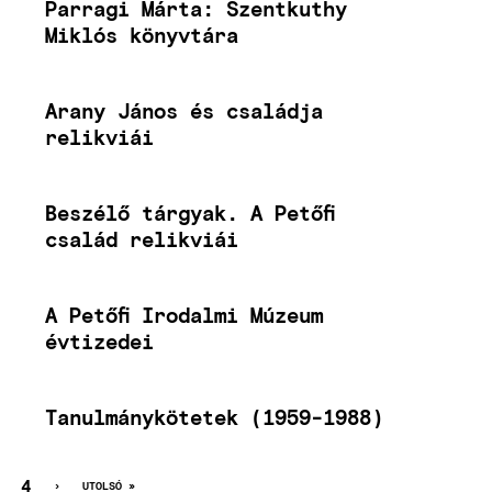
Parragi Márta: Szentkuthy
Miklós könyvtára
Arany János és családja
relikviái
Beszélő tárgyak. A Petőfi
család relikviái
A Petőfi Irodalmi Múzeum
évtizedei
Tanulmánykötetek (1959-1988)
GI
L
LDAL
OLDAL
4
KÖVETKEZŐ
›
UTOLSÓ
UTOLSÓ »