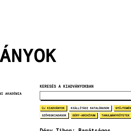
ÁNYOK
KERESÉS A KIADVÁNYOKBAN
MI AKADÉMIA
ÚJ KIADVÁNYOK
KIÁLLÍTÁSI KATALÓGUSOK
GYŰJTEMÉ
SZÖVEGKIADÁSOK
DÉRY-ARCHÍVUM
TANULMÁNYKÖTETEK
Déry Tibor: Barátságos