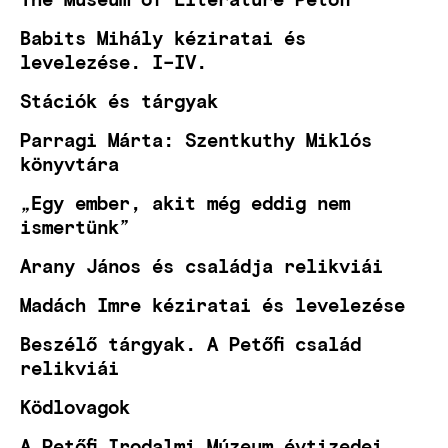
Babits Mihály kéziratai és
levelezése. I–IV.
Stációk és tárgyak
Parragi Márta: Szentkuthy Miklós
könyvtára
„Egy ember, akit még eddig nem
ismertünk”
Arany János és családja relikviái
Madách Imre kéziratai és levelezése
Beszélő tárgyak. A Petőfi család
relikviái
Ködlovagok
A Petőfi Irodalmi Múzeum évtizedei