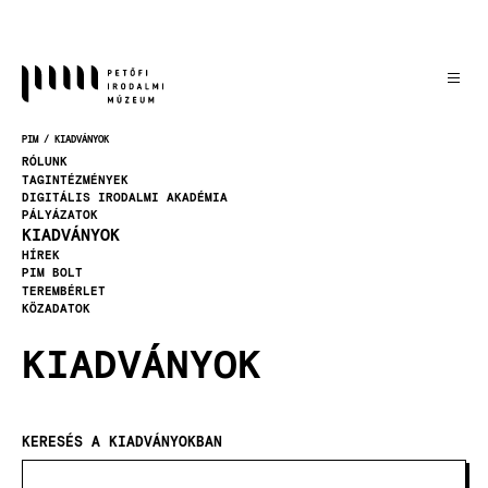
Ugrás
a
tartalomra
PIM
KIADVÁNYOK
MORZSA
RÓLUNK
TAGINTÉZMÉNYEK
DIGITÁLIS IRODALMI AKADÉMIA
PÁLYÁZATOK
KIADVÁNYOK
HÍREK
PIM BOLT
TEREMBÉRLET
KÖZADATOK
KIADVÁNYOK
KERESÉS A KIADVÁNYOKBAN