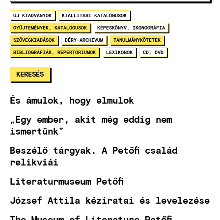
ÚJ KIADVÁNYOK
KIÁLLÍTÁSI KATALÓGUSOK
GYŰJTEMÉNYEK, KATALÓGUSOK
KÉPESKÖNYV, IKONOGRÁFIA
SZÖVEGKIADÁSOK
DÉRY-ARCHÍVUM
TANULMÁNYKÖTETEK
BIBLIOGRÁFIÁK, REPERTÓRIUMOK
LEXIKONOK
CD, DVD
És ámulok, hogy elmulok
„Egy ember, akit még eddig nem
ismertünk”
Beszélő tárgyak. A Petőfi család
relikviái
Literaturmuseum Petőfi
József Attila kéziratai és levelezése
The Museum of Literature Petőfi