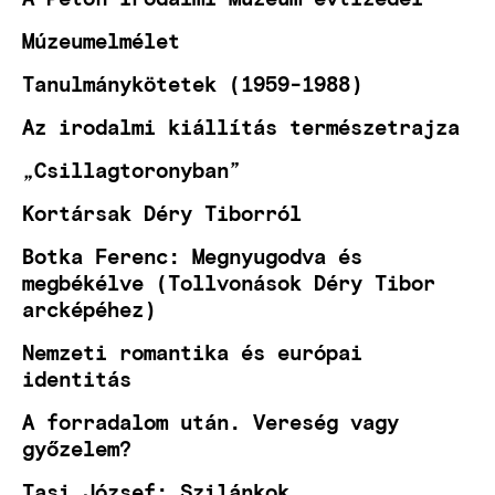
Múzeumelmélet
Tanulmánykötetek (1959-1988)
Az irodalmi kiállítás természetrajza
„Csillagtoronyban”
Kortársak Déry Tiborról
Botka Ferenc: Megnyugodva és
megbékélve (Tollvonások Déry Tibor
arcképéhez)
Nemzeti romantika és európai
identitás
A forradalom után. Vereség vagy
győzelem?
Tasi József: Szilánkok