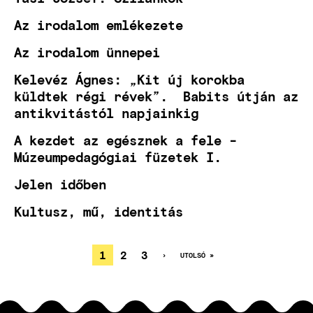
Az irodalom emlékezete
Az irodalom ünnepei
Kelevéz Ágnes: „Kit új korokba
küldtek régi révek”. Babits útján az
antikvitástól napjainkig
A kezdet az egésznek a fele -
Múzeumpedagógiai füzetek I.
Jelen időben
Kultusz, mű, identitás
JELENLEGI
1
OLDAL
2
OLDAL
3
KÖVETKEZŐ
›
UTOLSÓ
UTOLSÓ »
OLDAL
OLDAL
OLDALSZÁMOZÁS
OLDAL