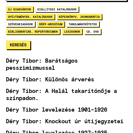
ÚJ KIADVÁNYOK
KIÁLLÍTÁSI KATALÓGUSOK
GYŰJTEMÉNYEK, KATALÓGUSOK
KÉPESKÖNYV, IKONOGRÁFIA
SZÖVEGKIADÁSOK
DÉRY-ARCHÍVUM
TANULMÁNYKÖTETEK
BIBLIOGRÁFIÁK, REPERTÓRIUMOK
LEXIKONOK
CD, DVD
Déry Tibor: Barátságos
pesszimizmussal
Déry Tibor: Különös árverés
Déry Tibor: A Halál takarítónője a
színpadon.
Déry Tibor levelezése 1901–1926
Déry Tibor: Knockout úr útijegyzetei
Déry Tibor levelezése 1927–1935