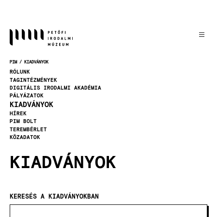
Ugrás
a
tartalomra
PIM
KIADVÁNYOK
MORZSA
RÓLUNK
TAGINTÉZMÉNYEK
DIGITÁLIS IRODALMI AKADÉMIA
PÁLYÁZATOK
KIADVÁNYOK
HÍREK
PIM BOLT
TEREMBÉRLET
KÖZADATOK
KIADVÁNYOK
KERESÉS A KIADVÁNYOKBAN