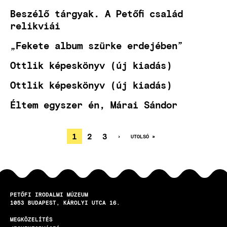
Beszélő tárgyak. A Petőfi család
relikviái
„Fekete album szürke erdejében”
Ottlik képeskönyv (új kiadás)
Ottlik képeskönyv (új kiadás)
Éltem egyszer én, Márai Sándor
JELENLEGI
1
OLDAL
2
OLDAL
3
KÖVETKEZŐ
›
UTOLSÓ
UTOLSÓ »
OLDAL
OLDAL
OLDALSZÁMOZÁS
OLDAL
PETŐFI IRODALMI MÚZEUM
1053
BUDAPEST
KÁROLYI UTCA 16.
MEGKÖZELÍTÉS
LÁBLÉC