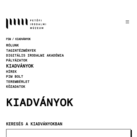
Ugrás
a
tartalomra
PIM
KIADVÁNYOK
MORZSA
RÓLUNK
TAGINTÉZMÉNYEK
DIGITÁLIS IRODALMI AKADÉMIA
PÁLYÁZATOK
KIADVÁNYOK
HÍREK
PIM BOLT
TEREMBÉRLET
KÖZADATOK
KIADVÁNYOK
KERESÉS A KIADVÁNYOKBAN