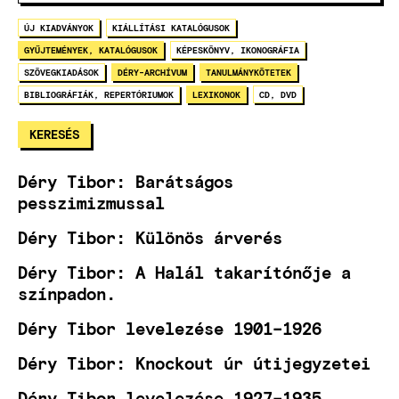
ÚJ KIADVÁNYOK
KIÁLLÍTÁSI KATALÓGUSOK
GYŰJTEMÉNYEK, KATALÓGUSOK
KÉPESKÖNYV, IKONOGRÁFIA
SZÖVEGKIADÁSOK
DÉRY-ARCHÍVUM
TANULMÁNYKÖTETEK
BIBLIOGRÁFIÁK, REPERTÓRIUMOK
LEXIKONOK
CD, DVD
Déry Tibor: Barátságos
pesszimizmussal
Déry Tibor: Különös árverés
Déry Tibor: A Halál takarítónője a
színpadon.
Déry Tibor levelezése 1901–1926
Déry Tibor: Knockout úr útijegyzetei
Déry Tibor levelezése 1927–1935