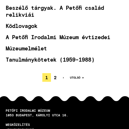
Beszélő tárgyak. A Petőfi család
relikviái
Ködlovagok
A Petőfi Irodalmi Múzeum évtizedei
Múzeumelmélet
Tanulmánykötetek (1959-1988)
JELENLEGI
1
OLDAL
2
KÖVETKEZŐ
›
UTOLSÓ
UTOLSÓ »
OLDAL
OLDAL
OLDALSZÁMOZÁS
OLDAL
PETŐFI IRODALMI MÚZEUM
1053
BUDAPEST
KÁROLYI UTCA 16.
MEGKÖZELÍTÉS
LÁBLÉC