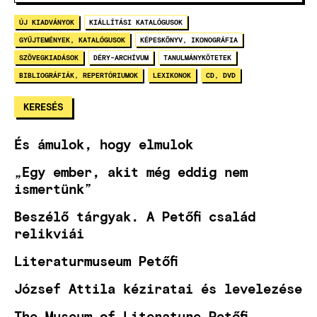
ÚJ KIADVÁNYOK
KIÁLLÍTÁSI KATALÓGUSOK
GYŰJTEMÉNYEK, KATALÓGUSOK
KÉPESKÖNYV, IKONOGRÁFIA
SZÖVEGKIADÁSOK
DÉRY-ARCHÍVUM
TANULMÁNYKÖTETEK
BIBLIOGRÁFIÁK, REPERTÓRIUMOK
LEXIKONOK
CD, DVD
És ámulok, hogy elmulok
„Egy ember, akit még eddig nem
ismertünk”
Beszélő tárgyak. A Petőfi család
relikviái
Literaturmuseum Petőfi
József Attila kéziratai és levelezése
The Museum of Literature Petőfi