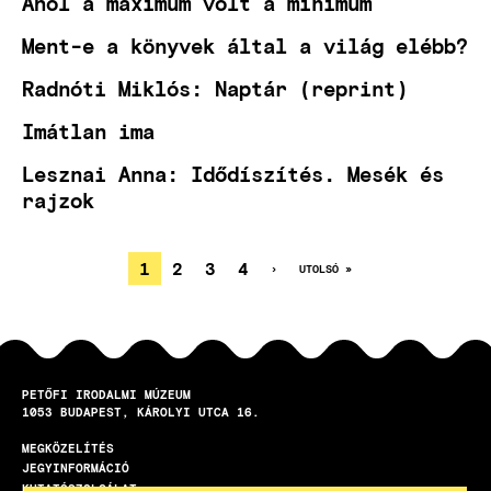
Ahol a maximum volt a minimum
Ment-e a könyvek által a világ elébb?
Radnóti Miklós: Naptár (reprint)
Imátlan ima
Lesznai Anna: Idődíszítés. Mesék és
rajzok
JELENLEGI
1
OLDAL
2
OLDAL
3
OLDAL
4
KÖVETKEZŐ
›
UTOLSÓ
UTOLSÓ »
OLDAL
OLDAL
OLDALSZÁMOZÁS
OLDAL
PETŐFI IRODALMI MÚZEUM
1053
BUDAPEST
KÁROLYI UTCA 16.
MEGKÖZELÍTÉS
LÁBLÉC
JEGYINFORMÁCIÓ
KUTATÓSZOLGÁLAT