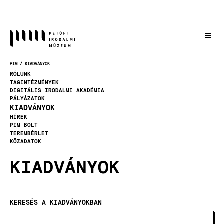
Ugrás
a
tartalomra
PIM
KIADVÁNYOK
MORZSA
RÓLUNK
TAGINTÉZMÉNYEK
DIGITÁLIS IRODALMI AKADÉMIA
PÁLYÁZATOK
KIADVÁNYOK
HÍREK
PIM BOLT
TEREMBÉRLET
KÖZADATOK
KIADVÁNYOK
KERESÉS A KIADVÁNYOKBAN