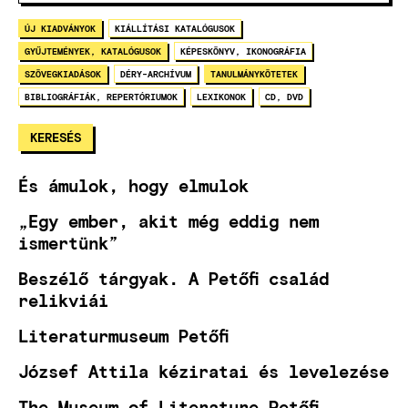
ÚJ KIADVÁNYOK
KIÁLLÍTÁSI KATALÓGUSOK
GYŰJTEMÉNYEK, KATALÓGUSOK
KÉPESKÖNYV, IKONOGRÁFIA
SZÖVEGKIADÁSOK
DÉRY-ARCHÍVUM
TANULMÁNYKÖTETEK
BIBLIOGRÁFIÁK, REPERTÓRIUMOK
LEXIKONOK
CD, DVD
És ámulok, hogy elmulok
„Egy ember, akit még eddig nem
ismertünk”
Beszélő tárgyak. A Petőfi család
relikviái
Literaturmuseum Petőfi
József Attila kéziratai és levelezése
The Museum of Literature Petőfi