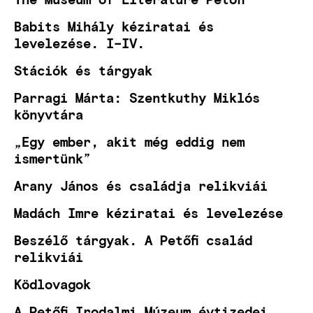
Babits Mihály kéziratai és
levelezése. I–IV.
Stációk és tárgyak
Parragi Márta: Szentkuthy Miklós
könyvtára
„Egy ember, akit még eddig nem
ismertünk”
Arany János és családja relikviái
Madách Imre kéziratai és levelezése
Beszélő tárgyak. A Petőfi család
relikviái
Ködlovagok
A Petőfi Irodalmi Múzeum évtizedei