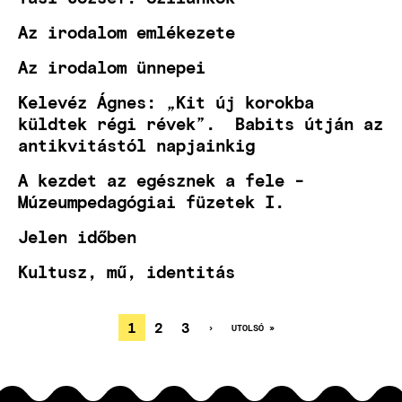
Az irodalom emlékezete
Az irodalom ünnepei
Kelevéz Ágnes: „Kit új korokba
küldtek régi révek”. Babits útján az
antikvitástól napjainkig
A kezdet az egésznek a fele -
Múzeumpedagógiai füzetek I.
Jelen időben
Kultusz, mű, identitás
JELENLEGI
1
OLDAL
2
OLDAL
3
KÖVETKEZŐ
›
UTOLSÓ
UTOLSÓ »
OLDAL
OLDAL
OLDALSZÁMOZÁS
OLDAL