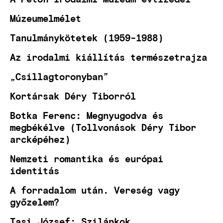
Múzeumelmélet
Tanulmánykötetek (1959-1988)
Az irodalmi kiállítás természetrajza
„Csillagtoronyban”
Kortársak Déry Tiborról
Botka Ferenc: Megnyugodva és
megbékélve (Tollvonások Déry Tibor
arcképéhez)
Nemzeti romantika és európai
identitás
A forradalom után. Vereség vagy
győzelem?
Tasi József: Szilánkok