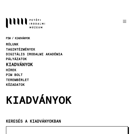
Ugrás
a
tartalomra
PIM
KIADVÁNYOK
MORZSA
RÓLUNK
TAGINTÉZMÉNYEK
DIGITÁLIS IRODALMI AKADÉMIA
PÁLYÁZATOK
KIADVÁNYOK
HÍREK
PIM BOLT
TEREMBÉRLET
KÖZADATOK
KIADVÁNYOK
KERESÉS A KIADVÁNYOKBAN