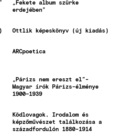
”
„Fekete album szürke
erdejében”
)
Ottlik képeskönyv (új kiadás)
ARCpoetica
„Párizs nem ereszt el”-
Magyar írók Párizs-élménye
1900–1939
Ködlovagok. Irodalom és
képzőművészet találkozása a
századfordulón 1880-1914