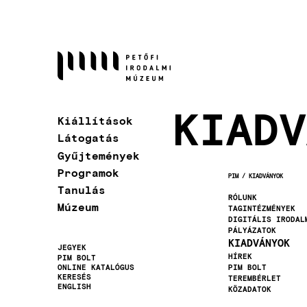
Ugrás
a
tartalomra
KIADV
Kiállítások
Látogatás
Gyűjtemények
Programok
PIM
KIADVÁNYOK
MORZSA
Tanulás
RÓLUNK
Múzeum
TAGINTÉZMÉNYEK
DIGITÁLIS IRODAL
PÁLYÁZATOK
KIADVÁNYOK
JEGYEK
HÍREK
PIM BOLT
Másodlagos
ONLINE KATALÓGUS
PIM BOLT
KERESÉS
TEREMBÉRLET
navigáció
ENGLISH
KÖZADATOK