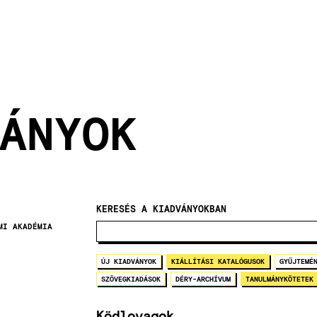
ÁNYOK
KERESÉS A KIADVÁNYOKBAN
MI AKADÉMIA
ÚJ KIADVÁNYOK
KIÁLLÍTÁSI KATALÓGUSOK
GYŰJTEMÉ
SZÖVEGKIADÁSOK
DÉRY-ARCHÍVUM
TANULMÁNYKÖTETEK
Ködlovagok