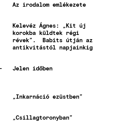
Az irodalom emlékezete
Kelevéz Ágnes: „Kit új
korokba küldtek régi
révek”. Babits útján az
antikvitástól napjainkig
-
Jelen időben
„Inkarnáció ezüstben”
„Csillagtoronyban”