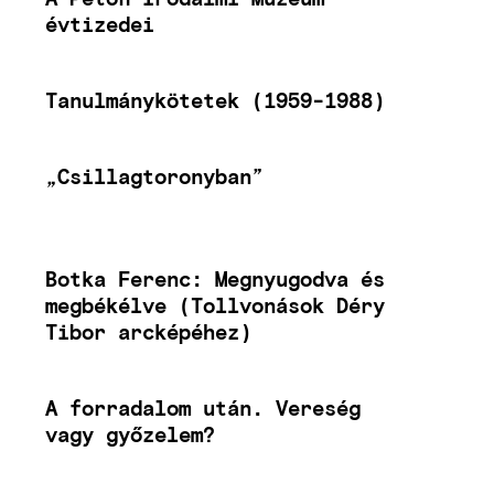
évtizedei
Tanulmánykötetek (1959-1988)
„Csillagtoronyban”
Botka Ferenc: Megnyugodva és
megbékélve (Tollvonások Déry
Tibor arcképéhez)
A forradalom után. Vereség
vagy győzelem?