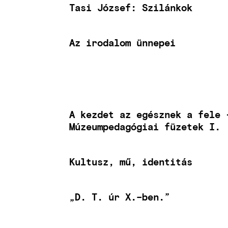
Tasi József: Szilánkok
Az irodalom ünnepei
A kezdet az egésznek a fele 
Múzeumpedagógiai füzetek I.
Kultusz, mű, identitás
„D. T. úr X.–ben.”