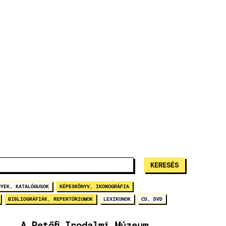
NYEK, KATALÓGUSOK
KÉPESKÖNYV, IKONOGRÁFIA
BIBLIOGRÁFIÁK, REPERTÓRIUMOK
LEXIKONOK
CD, DVD
A Petőfi Irodalmi Múzeum