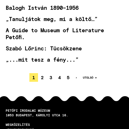
Balogh István 1890–1956
„Tanuljátok meg, mi a költő…”
A Guide to Museum of Literature
Petőfi.
Szabó Lőrinc: Tücsökzene
„...mit tesz a fény...”
JELENLEGI
1
OLDAL
2
OLDAL
3
OLDAL
4
OLDAL
5
KÖVETKEZŐ
›
UTOLSÓ
UTOLSÓ »
OLDAL
OLDAL
OLDALSZÁMOZÁS
OLDAL
PETŐFI IRODALMI MÚZEUM
1053
BUDAPEST
KÁROLYI UTCA 16.
MEGKÖZELÍTÉS
LÁBLÉC