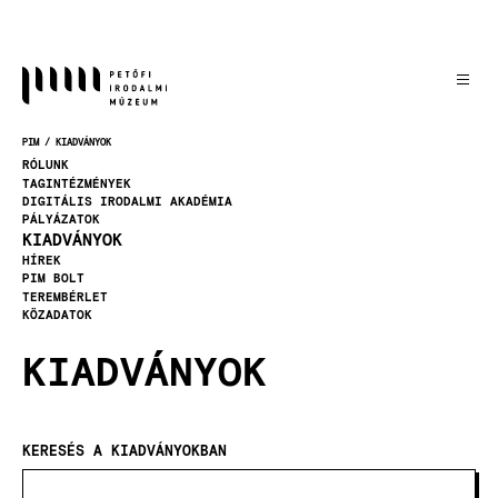
Ugrás
a
tartalomra
PIM
KIADVÁNYOK
MORZSA
RÓLUNK
TAGINTÉZMÉNYEK
DIGITÁLIS IRODALMI AKADÉMIA
PÁLYÁZATOK
KIADVÁNYOK
HÍREK
PIM BOLT
TEREMBÉRLET
KÖZADATOK
KIADVÁNYOK
KERESÉS A KIADVÁNYOKBAN