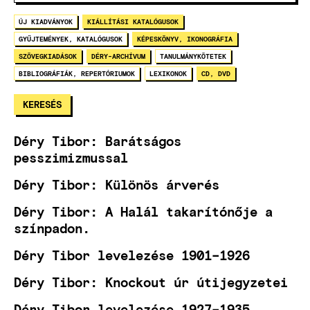
ÚJ KIADVÁNYOK
KIÁLLÍTÁSI KATALÓGUSOK
GYŰJTEMÉNYEK, KATALÓGUSOK
KÉPESKÖNYV, IKONOGRÁFIA
SZÖVEGKIADÁSOK
DÉRY-ARCHÍVUM
TANULMÁNYKÖTETEK
BIBLIOGRÁFIÁK, REPERTÓRIUMOK
LEXIKONOK
CD, DVD
Déry Tibor: Barátságos
pesszimizmussal
Déry Tibor: Különös árverés
Déry Tibor: A Halál takarítónője a
színpadon.
Déry Tibor levelezése 1901–1926
Déry Tibor: Knockout úr útijegyzetei
Déry Tibor levelezése 1927–1935