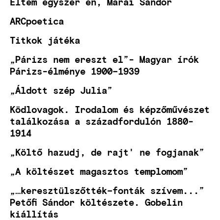
Éltem egyszer én, Márai Sándor
ARCpoetica
Titkok játéka
„Párizs nem ereszt el”- Magyar írók
Párizs-élménye 1900–1939
„Áldott szép Julia”
Ködlovagok. Irodalom és képzőművészet
találkozása a századfordulón 1880-
1914
„Költő hazudj, de rajt' ne fogjanak”
„A költészet magasztos templomom”
„…keresztülszőtték–fonták szívem...”
Petőfi Sándor költészete. Gobelin
kiállítás