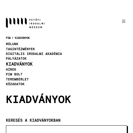
Ugrás
a
tartalomra
PIM
KIADVÁNYOK
MORZSA
RÓLUNK
TAGINTÉZMÉNYEK
DIGITÁLIS IRODALMI AKADÉMIA
PÁLYÁZATOK
KIADVÁNYOK
HÍREK
PIM BOLT
TEREMBÉRLET
KÖZADATOK
KIADVÁNYOK
KERESÉS A KIADVÁNYOKBAN