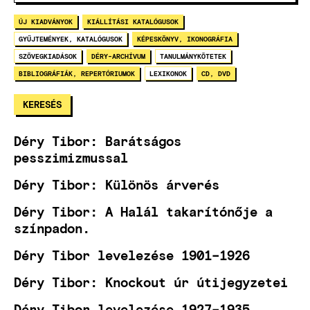
ÚJ KIADVÁNYOK
KIÁLLÍTÁSI KATALÓGUSOK
GYŰJTEMÉNYEK, KATALÓGUSOK
KÉPESKÖNYV, IKONOGRÁFIA
SZÖVEGKIADÁSOK
DÉRY-ARCHÍVUM
TANULMÁNYKÖTETEK
BIBLIOGRÁFIÁK, REPERTÓRIUMOK
LEXIKONOK
CD, DVD
Déry Tibor: Barátságos
pesszimizmussal
Déry Tibor: Különös árverés
Déry Tibor: A Halál takarítónője a
színpadon.
Déry Tibor levelezése 1901–1926
Déry Tibor: Knockout úr útijegyzetei
Déry Tibor levelezése 1927–1935