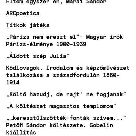
Éltem egyszer én, Márai Sándor
ARCpoetica
Titkok játéka
„Párizs nem ereszt el”- Magyar írók
Párizs-élménye 1900–1939
„Áldott szép Julia”
Ködlovagok. Irodalom és képzőművészet
találkozása a századfordulón 1880-
1914
„Költő hazudj, de rajt' ne fogjanak”
„A költészet magasztos templomom”
„…keresztülszőtték–fonták szívem...”
Petőfi Sándor költészete. Gobelin
kiállítás