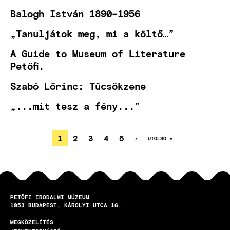
Balogh István 1890–1956
„Tanuljátok meg, mi a költő…”
A Guide to Museum of Literature
Petőfi.
Szabó Lőrinc: Tücsökzene
„...mit tesz a fény...”
JELENLEGI
1
OLDAL
2
OLDAL
3
OLDAL
4
OLDAL
5
KÖVETKEZŐ
›
UTOLSÓ
UTOLSÓ »
OLDAL
OLDAL
OLDALSZÁMOZÁS
OLDAL
PETŐFI IRODALMI MÚZEUM
1053
BUDAPEST
KÁROLYI UTCA 16.
MEGKÖZELÍTÉS
LÁBLÉC