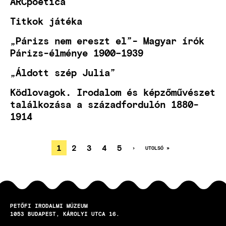
ARCpoetica
Titkok játéka
„Párizs nem ereszt el”- Magyar írók
Párizs-élménye 1900–1939
„Áldott szép Julia”
Ködlovagok. Irodalom és képzőművészet
találkozása a századfordulón 1880-
1914
JELENLEGI
1
OLDAL
2
OLDAL
3
OLDAL
4
OLDAL
5
KÖVETKEZŐ
›
UTOLSÓ
UTOLSÓ »
OLDAL
OLDAL
OLDALSZÁMOZÁS
OLDAL
PETŐFI IRODALMI MÚZEUM
1053
BUDAPEST
KÁROLYI UTCA 16.