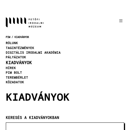
Ugrás
a
tartalomra
PIM
KIADVÁNYOK
MORZSA
RÓLUNK
TAGINTÉZMÉNYEK
DIGITÁLIS IRODALMI AKADÉMIA
PÁLYÁZATOK
KIADVÁNYOK
HÍREK
PIM BOLT
TEREMBÉRLET
KÖZADATOK
KIADVÁNYOK
KERESÉS A KIADVÁNYOKBAN