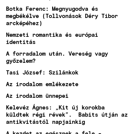
Botka Ferenc: Megnyugodva és
megbékélve (Tollvonások Déry Tibor
arcképéhez)
Nemzeti romantika és európai
identitás
A forradalom után. Vereség vagy
győzelem?
Tasi József: Szilánkok
Az irodalom emlékezete
Az irodalom ünnepei
Kelevéz Ágnes: „Kit új korokba
küldtek régi révek”. Babits útján az
antikvitástól napjainkig
A kezdet az egésznek a fele -