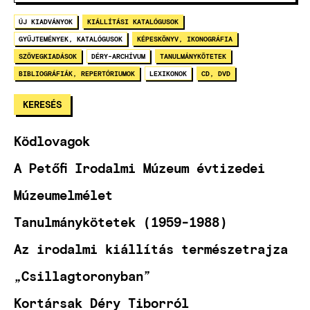
ÚJ KIADVÁNYOK
KIÁLLÍTÁSI KATALÓGUSOK
GYŰJTEMÉNYEK, KATALÓGUSOK
KÉPESKÖNYV, IKONOGRÁFIA
SZÖVEGKIADÁSOK
DÉRY-ARCHÍVUM
TANULMÁNYKÖTETEK
BIBLIOGRÁFIÁK, REPERTÓRIUMOK
LEXIKONOK
CD, DVD
Ködlovagok
A Petőfi Irodalmi Múzeum évtizedei
Múzeumelmélet
Tanulmánykötetek (1959-1988)
Az irodalmi kiállítás természetrajza
„Csillagtoronyban”
Kortársak Déry Tiborról