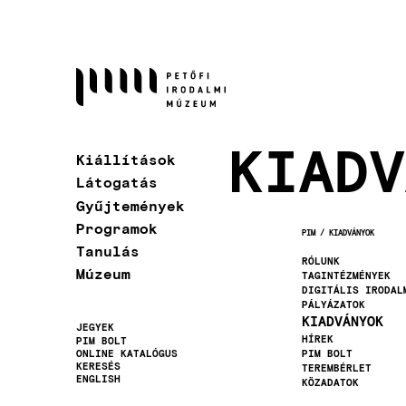
Ugrás
a
tartalomra
KIADV
Kiállítások
Látogatás
Gyűjtemények
Programok
PIM
KIADVÁNYOK
MORZSA
Tanulás
RÓLUNK
Múzeum
TAGINTÉZMÉNYEK
DIGITÁLIS IRODAL
PÁLYÁZATOK
KIADVÁNYOK
JEGYEK
HÍREK
PIM BOLT
Másodlagos
ONLINE KATALÓGUS
PIM BOLT
KERESÉS
TEREMBÉRLET
navigáció
ENGLISH
KÖZADATOK