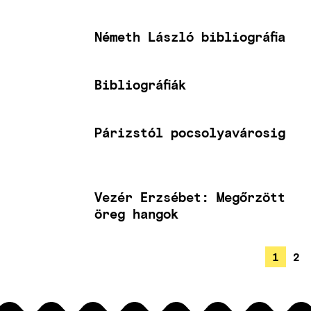
Németh László bibliográfia
Bibliográfiák
Párizstól pocsolyavárosig
Vezér Erzsébet: Megőrzött
öreg hangok
JELEN
1
OL
2
OLDALSZÁMOZÁS
OLDAL