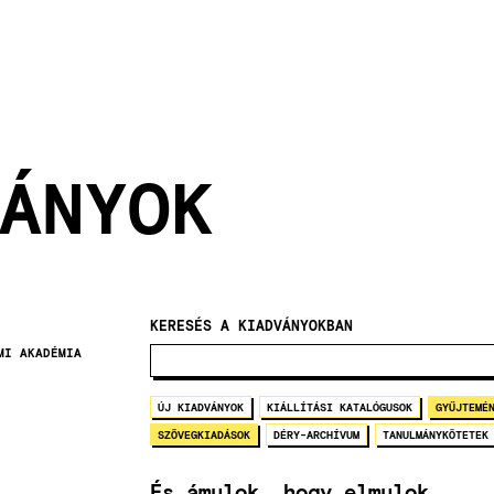
ÁNYOK
KERESÉS A KIADVÁNYOKBAN
MI AKADÉMIA
ÚJ KIADVÁNYOK
KIÁLLÍTÁSI KATALÓGUSOK
GYŰJTEMÉ
SZÖVEGKIADÁSOK
DÉRY-ARCHÍVUM
TANULMÁNYKÖTETEK
És ámulok, hogy elmulok