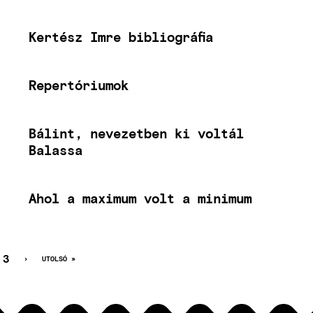
Kertész Imre bibliográfia
Repertóriumok
Bálint, nevezetben ki voltál
Balassa
Ahol a maximum volt a minimum
LEGI
DAL
OLDAL
3
KÖVETKEZŐ
›
UTOLSÓ
UTOLSÓ »
OLDAL
OLDAL