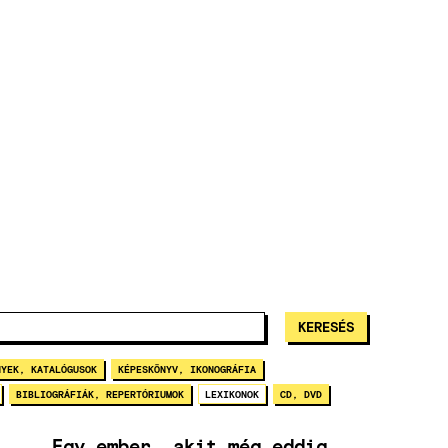
NYEK, KATALÓGUSOK
KÉPESKÖNYV, IKONOGRÁFIA
BIBLIOGRÁFIÁK, REPERTÓRIUMOK
LEXIKONOK
CD, DVD
„Egy ember, akit még eddig