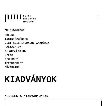
Ugrás
a
tartalomra
PIM
KIADVÁNYOK
MORZSA
RÓLUNK
TAGINTÉZMÉNYEK
DIGITÁLIS IRODALMI AKADÉMIA
PÁLYÁZATOK
KIADVÁNYOK
HÍREK
PIM BOLT
TEREMBÉRLET
KÖZADATOK
KIADVÁNYOK
KERESÉS A KIADVÁNYOKBAN