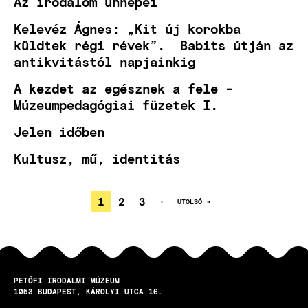
Az irodalom ünnepei
Kelevéz Ágnes: „Kit új korokba
küldtek régi révek”. Babits útján az
antikvitástól napjainkig
A kezdet az egésznek a fele -
Múzeumpedagógiai füzetek I.
Jelen időben
Kultusz, mű, identitás
JELENLEGI
1
OLDAL
2
OLDAL
3
KÖVETKEZŐ
›
UTOLSÓ
UTOLSÓ »
OLDAL
OLDAL
OLDALSZÁMOZÁS
OLDAL
PETŐFI IRODALMI MÚZEUM
1053
BUDAPEST
KÁROLYI UTCA 16.