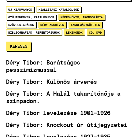
ÚJ KIADVÁNYOK
KIÁLLÍTÁSI KATALÓGUSOK
GYŰJTEMÉNYEK, KATALÓGUSOK
KÉPESKÖNYV, IKONOGRÁFIA
SZÖVEGKIADÁSOK
DÉRY-ARCHÍVUM
TANULMÁNYKÖTETEK
BIBLIOGRÁFIÁK, REPERTÓRIUMOK
LEXIKONOK
CD, DVD
Déry Tibor: Barátságos
pesszimizmussal
Déry Tibor: Különös árverés
Déry Tibor: A Halál takarítónője a
színpadon.
Déry Tibor levelezése 1901–1926
Déry Tibor: Knockout úr útijegyzetei
Déry Tibor levelezése 1927–1935