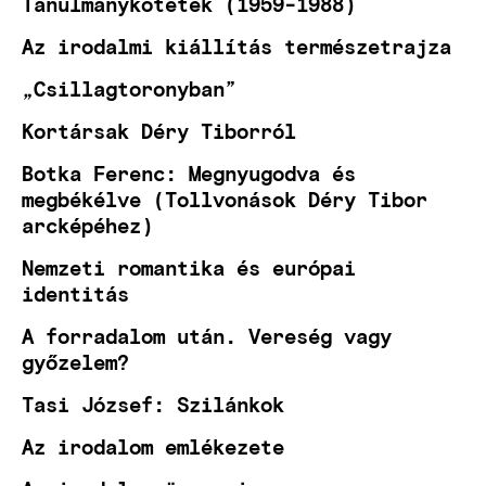
Tanulmánykötetek (1959-1988)
Az irodalmi kiállítás természetrajza
„Csillagtoronyban”
Kortársak Déry Tiborról
Botka Ferenc: Megnyugodva és
megbékélve (Tollvonások Déry Tibor
arcképéhez)
Nemzeti romantika és európai
identitás
A forradalom után. Vereség vagy
győzelem?
Tasi József: Szilánkok
Az irodalom emlékezete