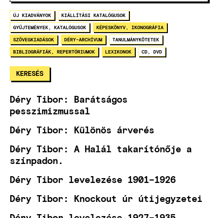
ÚJ KIADVÁNYOK
KIÁLLÍTÁSI KATALÓGUSOK
GYŰJTEMÉNYEK, KATALÓGUSOK
KÉPESKÖNYV, IKONOGRÁFIA
SZÖVEGKIADÁSOK
DÉRY-ARCHÍVUM
TANULMÁNYKÖTETEK
BIBLIOGRÁFIÁK, REPERTÓRIUMOK
LEXIKONOK
CD, DVD
Déry Tibor: Barátságos
pesszimizmussal
Déry Tibor: Különös árverés
Déry Tibor: A Halál takarítónője a
színpadon.
Déry Tibor levelezése 1901–1926
Déry Tibor: Knockout úr útijegyzetei
Déry Tibor levelezése 1927–1935