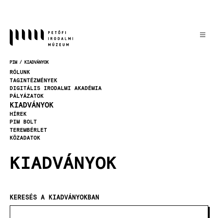
Ugrás
a
tartalomra
PIM
KIADVÁNYOK
MORZSA
RÓLUNK
TAGINTÉZMÉNYEK
DIGITÁLIS IRODALMI AKADÉMIA
PÁLYÁZATOK
KIADVÁNYOK
HÍREK
PIM BOLT
TEREMBÉRLET
KÖZADATOK
KIADVÁNYOK
KERESÉS A KIADVÁNYOKBAN