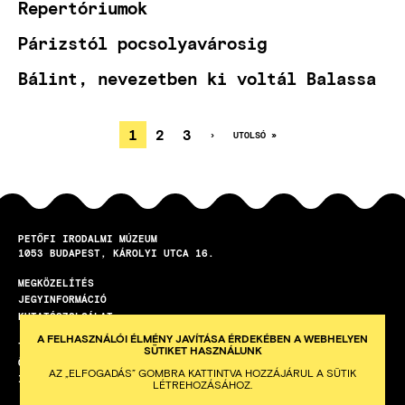
Repertóriumok
Párizstól pocsolyavárosig
Bálint, nevezetben ki voltál Balassa
JELENLEGI
1
OLDAL
2
OLDAL
3
KÖVETKEZŐ
›
UTOLSÓ
UTOLSÓ »
OLDAL
OLDAL
OLDALSZÁMOZÁS
OLDAL
PETŐFI IRODALMI MÚZEUM
1053
BUDAPEST
KÁROLYI UTCA 16.
MEGKÖZELÍTÉS
LÁBLÉC
JEGYINFORMÁCIÓ
KUTATÓSZOLGÁLAT
A FELHASZNÁLÓI ÉLMÉNY JAVÍTÁSA ÉRDEKÉBEN A WEBHELYEN
TEREMBÉRLET
SÜTIKET HASZNÁLUNK
ÖNKÉNTES PROGRAM
AZ „ELFOGADÁS” GOMBRA KATTINTVA HOZZÁJÁRUL A SÜTIK
ISKOLAI KÖZÖSSÉGI SZOLGÁLAT
LÉTREHOZÁSÁHOZ.