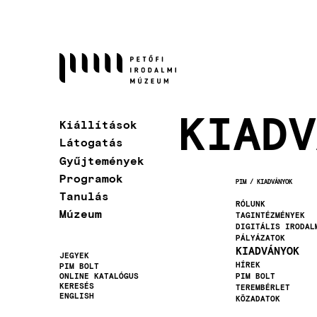
Ugrás
a
tartalomra
KIADV
Kiállítások
Látogatás
Gyűjtemények
Programok
PIM
KIADVÁNYOK
MORZSA
Tanulás
RÓLUNK
Múzeum
TAGINTÉZMÉNYEK
DIGITÁLIS IRODAL
PÁLYÁZATOK
KIADVÁNYOK
JEGYEK
HÍREK
PIM BOLT
Másodlagos
ONLINE KATALÓGUS
PIM BOLT
KERESÉS
TEREMBÉRLET
navigáció
ENGLISH
KÖZADATOK