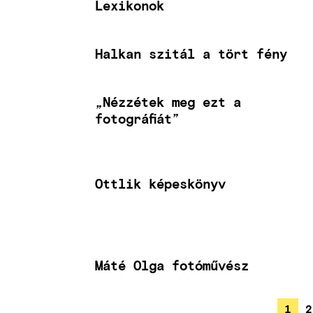
Lexikonok
Halkan szitál a tört fény
„Nézzétek meg ezt a
fotográfiát”
Ottlik képeskönyv
Máté Olga fotóművész
JELE
1
O
2