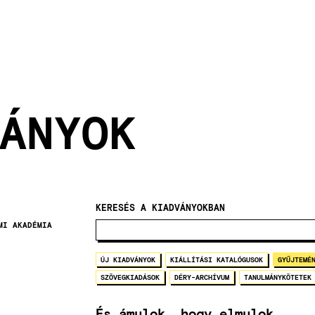
ÁNYOK
KERESÉS A KIADVÁNYOKBAN
MI AKADÉMIA
ÚJ KIADVÁNYOK
KIÁLLÍTÁSI KATALÓGUSOK
GYŰJTEMÉ
SZÖVEGKIADÁSOK
DÉRY-ARCHÍVUM
TANULMÁNYKÖTETEK
És ámulok, hogy elmulok