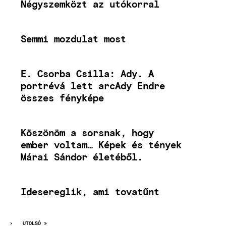
Négyszemközt az utókorral
Semmi mozdulat most
E. Csorba Csilla: Ady. A
portrévá lett arcAdy Endre
összes fényképe
Köszönöm a sorsnak, hogy
ember voltam… Képek és tények
Márai Sándor életéből.
Idesereglik, ami tovatűnt
NLEGI
LDAL
KÖVETKEZŐ
›
UTOLSÓ
UTOLSÓ »