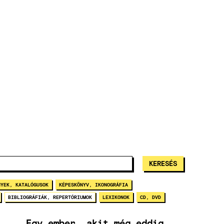
NYEK, KATALÓGUSOK
KÉPESKÖNYV, IKONOGRÁFIA
BIBLIOGRÁFIÁK, REPERTÓRIUMOK
LEXIKONOK
CD, DVD
„Egy ember, akit még eddig