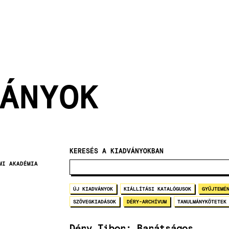
ÁNYOK
KERESÉS A KIADVÁNYOKBAN
MI AKADÉMIA
ÚJ KIADVÁNYOK
KIÁLLÍTÁSI KATALÓGUSOK
GYŰJTEMÉ
SZÖVEGKIADÁSOK
DÉRY-ARCHÍVUM
TANULMÁNYKÖTETEK
Déry Tibor: Barátságos