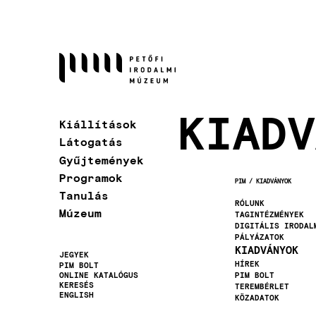
Ugrás
a
tartalomra
KIADV
Kiállítások
Látogatás
Gyűjtemények
Programok
PIM
KIADVÁNYOK
MORZSA
Tanulás
RÓLUNK
Múzeum
TAGINTÉZMÉNYEK
DIGITÁLIS IRODAL
PÁLYÁZATOK
KIADVÁNYOK
JEGYEK
HÍREK
PIM BOLT
Másodlagos
ONLINE KATALÓGUS
PIM BOLT
KERESÉS
TEREMBÉRLET
navigáció
ENGLISH
KÖZADATOK