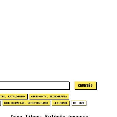
NYEK, KATALÓGUSOK
KÉPESKÖNYV, IKONOGRÁFIA
BIBLIOGRÁFIÁK, REPERTÓRIUMOK
LEXIKONOK
CD, DVD
Déry Tibor: Különös árverés