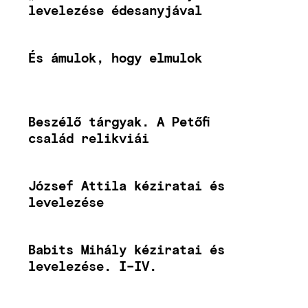
levelezése édesanyjával
És ámulok, hogy elmulok
Beszélő tárgyak. A Petőfi
család relikviái
József Attila kéziratai és
levelezése
Babits Mihály kéziratai és
levelezése. I–IV.