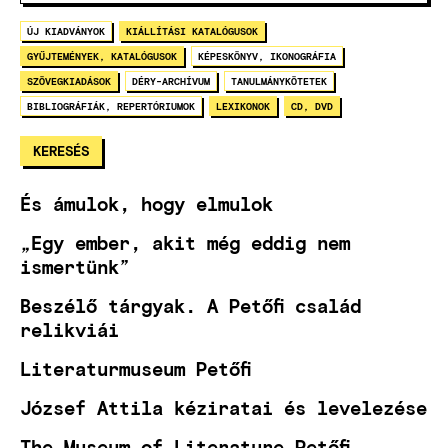
ÚJ KIADVÁNYOK
KIÁLLÍTÁSI KATALÓGUSOK
GYŰJTEMÉNYEK, KATALÓGUSOK
KÉPESKÖNYV, IKONOGRÁFIA
SZÖVEGKIADÁSOK
DÉRY-ARCHÍVUM
TANULMÁNYKÖTETEK
BIBLIOGRÁFIÁK, REPERTÓRIUMOK
LEXIKONOK
CD, DVD
És ámulok, hogy elmulok
„Egy ember, akit még eddig nem
ismertünk”
Beszélő tárgyak. A Petőfi család
relikviái
Literaturmuseum Petőfi
József Attila kéziratai és levelezése
The Museum of Literature Petőfi