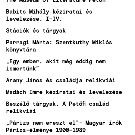
Babits Mihály kéziratai és
levelezése. I–IV.
Stációk és tárgyak
Parragi Márta: Szentkuthy Miklós
könyvtára
„Egy ember, akit még eddig nem
ismertünk”
Arany János és családja relikviái
Madách Imre kéziratai és levelezése
Beszélő tárgyak. A Petőfi család
relikviái
„Párizs nem ereszt el”- Magyar írók
Párizs-élménye 1900–1939