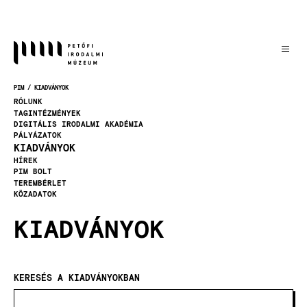
Ugrás
a
tartalomra
PIM
KIADVÁNYOK
MORZSA
RÓLUNK
TAGINTÉZMÉNYEK
DIGITÁLIS IRODALMI AKADÉMIA
PÁLYÁZATOK
KIADVÁNYOK
HÍREK
PIM BOLT
TEREMBÉRLET
KÖZADATOK
KIADVÁNYOK
KERESÉS A KIADVÁNYOKBAN