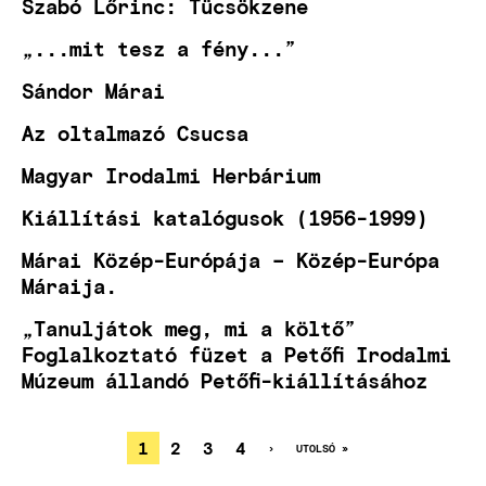
Szabó Lőrinc: Tücsökzene
„...mit tesz a fény...”
Sándor Márai
Az oltalmazó Csucsa
Magyar Irodalmi Herbárium
Kiállítási katalógusok (1956-1999)
Márai Közép-Európája – Közép-Európa
Máraija.
„Tanuljátok meg, mi a költő”
Foglalkoztató füzet a Petőfi Irodalmi
Múzeum állandó Petőfi-kiállításához
JELENLEGI
1
OLDAL
2
OLDAL
3
OLDAL
4
KÖVETKEZŐ
›
UTOLSÓ
UTOLSÓ »
OLDAL
OLDAL
OLDALSZÁMOZÁS
OLDAL