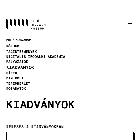
Ugrás
a
tartalomra
PIM
KIADVÁNYOK
MORZSA
RÓLUNK
TAGINTÉZMÉNYEK
DIGITÁLIS IRODALMI AKADÉMIA
PÁLYÁZATOK
KIADVÁNYOK
HÍREK
PIM BOLT
TEREMBÉRLET
KÖZADATOK
KIADVÁNYOK
KERESÉS A KIADVÁNYOKBAN