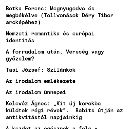
Botka Ferenc: Megnyugodva és
megbékélve (Tollvonások Déry Tibor
arcképéhez)
Nemzeti romantika és európai
identitás
A forradalom után. Vereség vagy
győzelem?
Tasi József: Szilánkok
Az irodalom emlékezete
Az irodalom ünnepei
Kelevéz Ágnes: „Kit új korokba
küldtek régi révek”. Babits útján az
antikvitástól napjainkig
A kezdet az egésznek a fele -