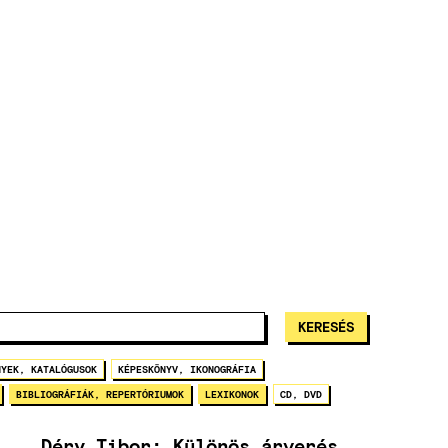
NYEK, KATALÓGUSOK
KÉPESKÖNYV, IKONOGRÁFIA
BIBLIOGRÁFIÁK, REPERTÓRIUMOK
LEXIKONOK
CD, DVD
Déry Tibor: Különös árverés