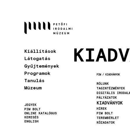
Ugrás
a
tartalomra
KIADV
Kiállítások
Látogatás
Gyűjtemények
Programok
PIM
KIADVÁNYOK
MORZSA
Tanulás
RÓLUNK
Múzeum
TAGINTÉZMÉNYEK
DIGITÁLIS IRODAL
PÁLYÁZATOK
KIADVÁNYOK
JEGYEK
HÍREK
PIM BOLT
Másodlagos
ONLINE KATALÓGUS
PIM BOLT
KERESÉS
TEREMBÉRLET
navigáció
ENGLISH
KÖZADATOK