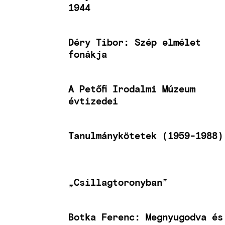
1944
Déry Tibor: Szép elmélet
fonákja
A Petőfi Irodalmi Múzeum
évtizedei
Tanulmánykötetek (1959-1988)
„Csillagtoronyban”
Botka Ferenc: Megnyugodva és