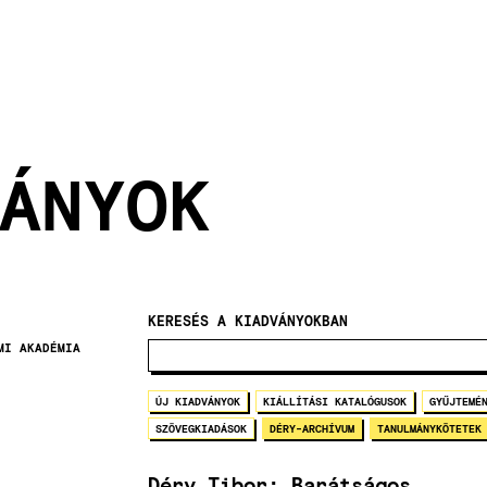
ÁNYOK
KERESÉS A KIADVÁNYOKBAN
MI AKADÉMIA
ÚJ KIADVÁNYOK
KIÁLLÍTÁSI KATALÓGUSOK
GYŰJTEMÉ
SZÖVEGKIADÁSOK
DÉRY-ARCHÍVUM
TANULMÁNYKÖTETEK
Déry Tibor: Barátságos