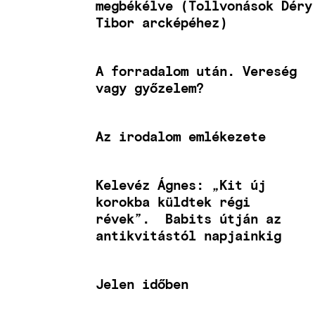
megbékélve (Tollvonások Déry
Tibor arcképéhez)
A forradalom után. Vereség
vagy győzelem?
Az irodalom emlékezete
Kelevéz Ágnes: „Kit új
korokba küldtek régi
révek”. Babits útján az
antikvitástól napjainkig
Jelen időben