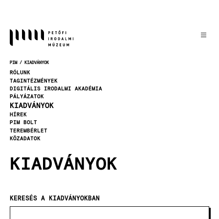
Ugrás
a
tartalomra
PIM
KIADVÁNYOK
MORZSA
RÓLUNK
TAGINTÉZMÉNYEK
DIGITÁLIS IRODALMI AKADÉMIA
PÁLYÁZATOK
KIADVÁNYOK
HÍREK
PIM BOLT
TEREMBÉRLET
KÖZADATOK
KIADVÁNYOK
KERESÉS A KIADVÁNYOKBAN