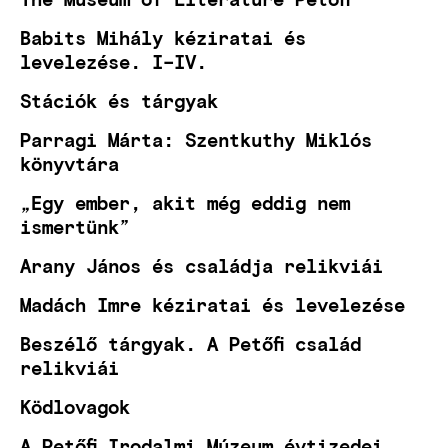
Babits Mihály kéziratai és
levelezése. I–IV.
Stációk és tárgyak
Parragi Márta: Szentkuthy Miklós
könyvtára
„Egy ember, akit még eddig nem
ismertünk”
Arany János és családja relikviái
Madách Imre kéziratai és levelezése
Beszélő tárgyak. A Petőfi család
relikviái
Ködlovagok
A Petőfi Irodalmi Múzeum évtizedei