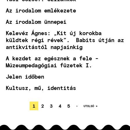
Az irodalom emlékezete
Az irodalom ünnepei
Kelevéz Ágnes: „Kit új korokba
küldtek régi révek”. Babits útján az
antikvitástól napjainkig
A kezdet az egésznek a fele -
Múzeumpedagógiai füzetek I.
Jelen időben
Kultusz, mű, identitás
JELENLEGI
1
OLDAL
2
OLDAL
3
OLDAL
4
OLDAL
5
KÖVETKEZŐ
›
UTOLSÓ
UTOLSÓ »
OLDAL
OLDAL
OLDALSZÁMOZÁS
OLDAL