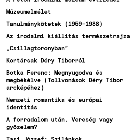
Múzeumelmélet
Tanulmánykötetek (1959-1988)
Az irodalmi kiállítás természetrajza
„Csillagtoronyban”
Kortársak Déry Tiborról
Botka Ferenc: Megnyugodva és
megbékélve (Tollvonások Déry Tibor
arcképéhez)
Nemzeti romantika és európai
identitás
A forradalom után. Vereség vagy
győzelem?
Tasi József: Szilánkok