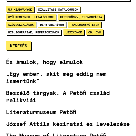
ÚJ KIADVÁNYOK
KIÁLLÍTÁSI KATALÓGUSOK
GYŰJTEMÉNYEK, KATALÓGUSOK
KÉPESKÖNYV, IKONOGRÁFIA
SZÖVEGKIADÁSOK
DÉRY-ARCHÍVUM
TANULMÁNYKÖTETEK
BIBLIOGRÁFIÁK, REPERTÓRIUMOK
LEXIKONOK
CD, DVD
És ámulok, hogy elmulok
„Egy ember, akit még eddig nem
ismertünk”
Beszélő tárgyak. A Petőfi család
relikviái
Literaturmuseum Petőfi
József Attila kéziratai és levelezése
The Museum of Literature Petőfi