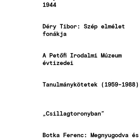
1944
Déry Tibor: Szép elmélet
fonákja
A Petőfi Irodalmi Múzeum
évtizedei
Tanulmánykötetek (1959-1988)
„Csillagtoronyban”
Botka Ferenc: Megnyugodva és