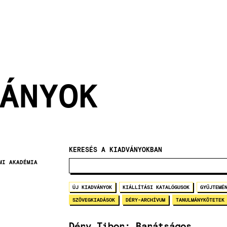
ÁNYOK
KERESÉS A KIADVÁNYOKBAN
MI AKADÉMIA
ÚJ KIADVÁNYOK
KIÁLLÍTÁSI KATALÓGUSOK
GYŰJTEMÉ
SZÖVEGKIADÁSOK
DÉRY-ARCHÍVUM
TANULMÁNYKÖTETEK
Déry Tibor: Barátságos