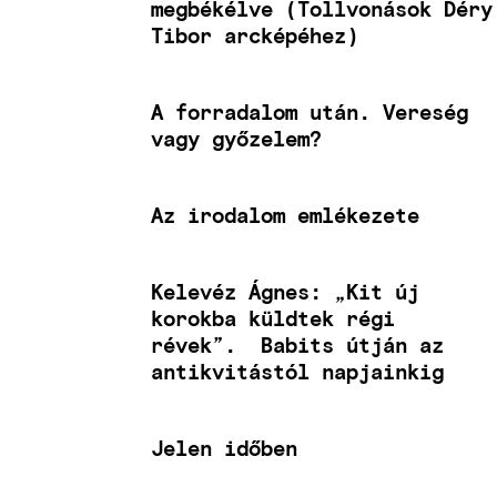
megbékélve (Tollvonások Déry
Tibor arcképéhez)
A forradalom után. Vereség
vagy győzelem?
Az irodalom emlékezete
Kelevéz Ágnes: „Kit új
korokba küldtek régi
révek”. Babits útján az
antikvitástól napjainkig
Jelen időben