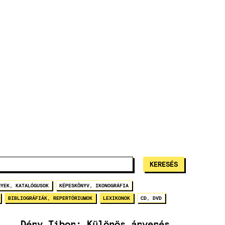
NYEK, KATALÓGUSOK
KÉPESKÖNYV, IKONOGRÁFIA
BIBLIOGRÁFIÁK, REPERTÓRIUMOK
LEXIKONOK
CD, DVD
Déry Tibor: Különös árverés