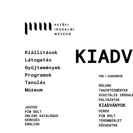
Ugrás
a
tartalomra
KIADV
Kiállítások
Látogatás
Gyűjtemények
Programok
PIM
KIADVÁNYOK
MORZSA
Tanulás
RÓLUNK
Múzeum
TAGINTÉZMÉNYEK
DIGITÁLIS IRODAL
PÁLYÁZATOK
KIADVÁNYOK
JEGYEK
HÍREK
PIM BOLT
Másodlagos
ONLINE KATALÓGUS
PIM BOLT
KERESÉS
TEREMBÉRLET
navigáció
ENGLISH
KÖZADATOK