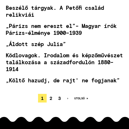
Beszélő tárgyak. A Petőfi család
relikviái
„Párizs nem ereszt el”- Magyar írók
Párizs-élménye 1900–1939
„Áldott szép Julia”
Ködlovagok. Irodalom és képzőművészet
találkozása a századfordulón 1880-
1914
„Költő hazudj, de rajt' ne fogjanak”
JELENLEGI
1
OLDAL
2
OLDAL
3
KÖVETKEZŐ
›
UTOLSÓ
UTOLSÓ »
OLDAL
OLDAL
OLDALSZÁMOZÁS
OLDAL