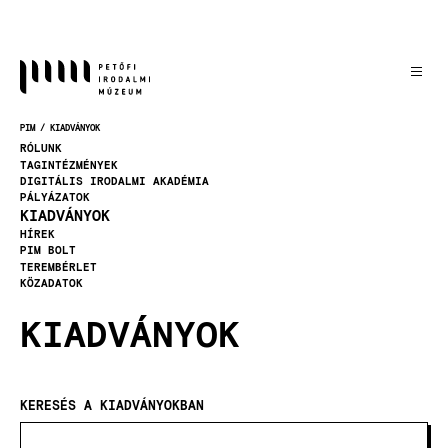
Ugrás
a
tartalomra
PIM
KIADVÁNYOK
MORZSA
RÓLUNK
TAGINTÉZMÉNYEK
DIGITÁLIS IRODALMI AKADÉMIA
PÁLYÁZATOK
KIADVÁNYOK
HÍREK
PIM BOLT
TEREMBÉRLET
KÖZADATOK
KIADVÁNYOK
KERESÉS A KIADVÁNYOKBAN