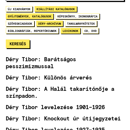
ÚJ KIADVÁNYOK
KIÁLLÍTÁSI KATALÓGUSOK
GYŰJTEMÉNYEK, KATALÓGUSOK
KÉPESKÖNYV, IKONOGRÁFIA
SZÖVEGKIADÁSOK
DÉRY-ARCHÍVUM
TANULMÁNYKÖTETEK
BIBLIOGRÁFIÁK, REPERTÓRIUMOK
LEXIKONOK
CD, DVD
Déry Tibor: Barátságos
pesszimizmussal
Déry Tibor: Különös árverés
Déry Tibor: A Halál takarítónője a
színpadon.
Déry Tibor levelezése 1901–1926
Déry Tibor: Knockout úr útijegyzetei
Déry Tibor levelezése 1927–1935