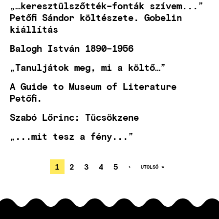
„…keresztülszőtték–fonták szívem...”
Petőfi Sándor költészete. Gobelin
kiállítás
Balogh István 1890–1956
„Tanuljátok meg, mi a költő…”
A Guide to Museum of Literature
Petőfi.
Szabó Lőrinc: Tücsökzene
„...mit tesz a fény...”
JELENLEGI
1
OLDAL
2
OLDAL
3
OLDAL
4
OLDAL
5
KÖVETKEZŐ
›
UTOLSÓ
UTOLSÓ »
OLDAL
OLDAL
OLDALSZÁMOZÁS
OLDAL