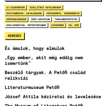
ÚJ KIADVÁNYOK
KIÁLLÍTÁSI KATALÓGUSOK
GYŰJTEMÉNYEK, KATALÓGUSOK
KÉPESKÖNYV, IKONOGRÁFIA
SZÖVEGKIADÁSOK
DÉRY-ARCHÍVUM
TANULMÁNYKÖTETEK
BIBLIOGRÁFIÁK, REPERTÓRIUMOK
LEXIKONOK
CD, DVD
És ámulok, hogy elmulok
„Egy ember, akit még eddig nem
ismertünk”
Beszélő tárgyak. A Petőfi család
relikviái
Literaturmuseum Petőfi
József Attila kéziratai és levelezése
The Museum of Literature Petőfi