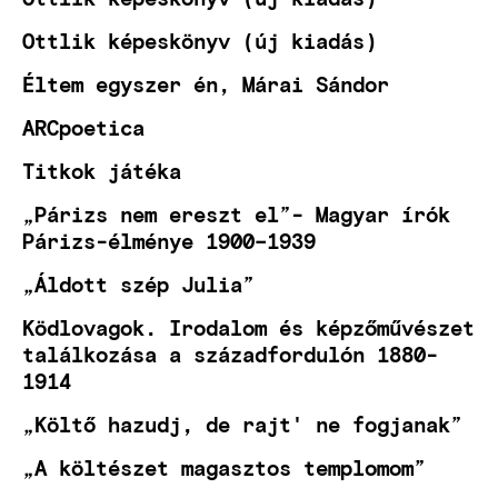
Ottlik képeskönyv (új kiadás)
Éltem egyszer én, Márai Sándor
ARCpoetica
Titkok játéka
„Párizs nem ereszt el”- Magyar írók
Párizs-élménye 1900–1939
„Áldott szép Julia”
Ködlovagok. Irodalom és képzőművészet
találkozása a századfordulón 1880-
1914
„Költő hazudj, de rajt' ne fogjanak”
„A költészet magasztos templomom”