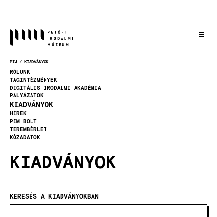
Ugrás
a
tartalomra
PIM
KIADVÁNYOK
MORZSA
RÓLUNK
TAGINTÉZMÉNYEK
DIGITÁLIS IRODALMI AKADÉMIA
PÁLYÁZATOK
KIADVÁNYOK
HÍREK
PIM BOLT
TEREMBÉRLET
KÖZADATOK
KIADVÁNYOK
KERESÉS A KIADVÁNYOKBAN