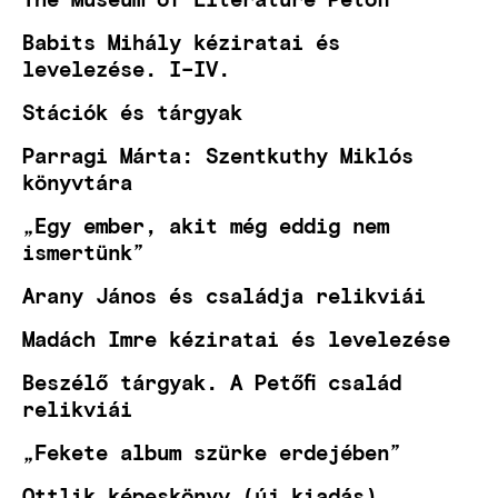
Babits Mihály kéziratai és
levelezése. I–IV.
Stációk és tárgyak
Parragi Márta: Szentkuthy Miklós
könyvtára
„Egy ember, akit még eddig nem
ismertünk”
Arany János és családja relikviái
Madách Imre kéziratai és levelezése
Beszélő tárgyak. A Petőfi család
relikviái
„Fekete album szürke erdejében”
Ottlik képeskönyv (új kiadás)