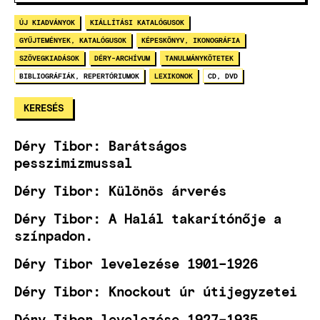
ÚJ KIADVÁNYOK
KIÁLLÍTÁSI KATALÓGUSOK
GYŰJTEMÉNYEK, KATALÓGUSOK
KÉPESKÖNYV, IKONOGRÁFIA
SZÖVEGKIADÁSOK
DÉRY-ARCHÍVUM
TANULMÁNYKÖTETEK
BIBLIOGRÁFIÁK, REPERTÓRIUMOK
LEXIKONOK
CD, DVD
Déry Tibor: Barátságos
pesszimizmussal
Déry Tibor: Különös árverés
Déry Tibor: A Halál takarítónője a
színpadon.
Déry Tibor levelezése 1901–1926
Déry Tibor: Knockout úr útijegyzetei
Déry Tibor levelezése 1927–1935