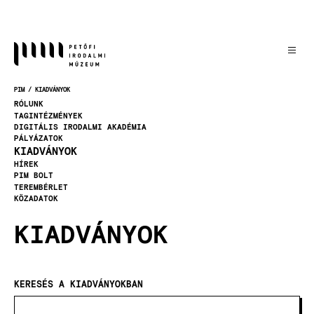
Ugrás
a
tartalomra
PIM
KIADVÁNYOK
MORZSA
RÓLUNK
TAGINTÉZMÉNYEK
DIGITÁLIS IRODALMI AKADÉMIA
PÁLYÁZATOK
KIADVÁNYOK
HÍREK
PIM BOLT
TEREMBÉRLET
KÖZADATOK
KIADVÁNYOK
KERESÉS A KIADVÁNYOKBAN