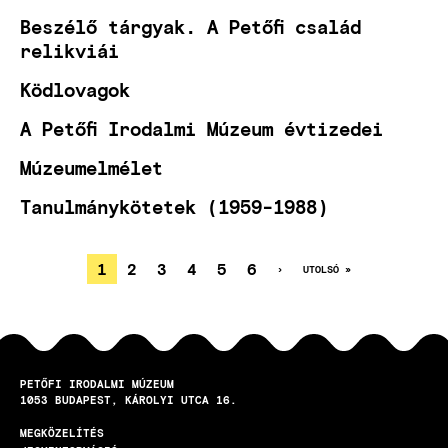
Beszélő tárgyak. A Petőfi család
relikviái
Ködlovagok
A Petőfi Irodalmi Múzeum évtizedei
Múzeumelmélet
Tanulmánykötetek (1959-1988)
JELENLEGI
1
OLDAL
2
OLDAL
3
OLDAL
4
OLDAL
5
OLDAL
6
KÖVETKEZŐ
›
UTOLSÓ
UTOLSÓ »
OLDAL
OLDAL
OLDALSZÁMOZÁS
OLDAL
PETŐFI IRODALMI MÚZEUM
1053
BUDAPEST
KÁROLYI UTCA 16.
MEGKÖZELÍTÉS
LÁBLÉC