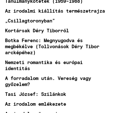
Tanulmánykötetek (1959-1988)
Az irodalmi kiállítás természetrajza
„Csillagtoronyban”
Kortársak Déry Tiborról
Botka Ferenc: Megnyugodva és
megbékélve (Tollvonások Déry Tibor
arcképéhez)
Nemzeti romantika és európai
identitás
A forradalom után. Vereség vagy
győzelem?
Tasi József: Szilánkok
Az irodalom emlékezete