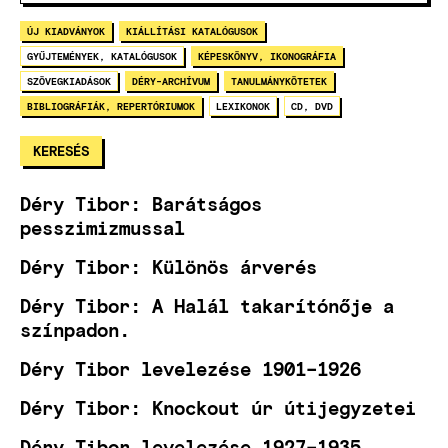
ÚJ KIADVÁNYOK
KIÁLLÍTÁSI KATALÓGUSOK
GYŰJTEMÉNYEK, KATALÓGUSOK
KÉPESKÖNYV, IKONOGRÁFIA
SZÖVEGKIADÁSOK
DÉRY-ARCHÍVUM
TANULMÁNYKÖTETEK
BIBLIOGRÁFIÁK, REPERTÓRIUMOK
LEXIKONOK
CD, DVD
Déry Tibor: Barátságos
pesszimizmussal
Déry Tibor: Különös árverés
Déry Tibor: A Halál takarítónője a
színpadon.
Déry Tibor levelezése 1901–1926
Déry Tibor: Knockout úr útijegyzetei
Déry Tibor levelezése 1927–1935