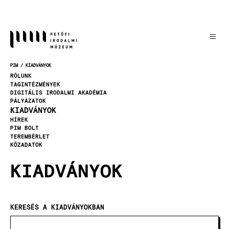
Ugrás
a
tartalomra
PIM
KIADVÁNYOK
MORZSA
RÓLUNK
TAGINTÉZMÉNYEK
DIGITÁLIS IRODALMI AKADÉMIA
PÁLYÁZATOK
KIADVÁNYOK
HÍREK
PIM BOLT
TEREMBÉRLET
KÖZADATOK
KIADVÁNYOK
KERESÉS A KIADVÁNYOKBAN