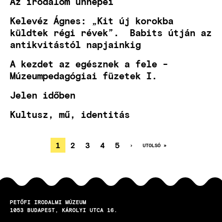
Az irodalom ünnepei
Kelevéz Ágnes: „Kit új korokba
küldtek régi révek”. Babits útján az
antikvitástól napjainkig
A kezdet az egésznek a fele -
Múzeumpedagógiai füzetek I.
Jelen időben
Kultusz, mű, identitás
JELENLEGI
1
OLDAL
2
OLDAL
3
OLDAL
4
OLDAL
5
KÖVETKEZŐ
›
UTOLSÓ
UTOLSÓ »
OLDAL
OLDAL
OLDALSZÁMOZÁS
OLDAL
PETŐFI IRODALMI MÚZEUM
1053
BUDAPEST
KÁROLYI UTCA 16.