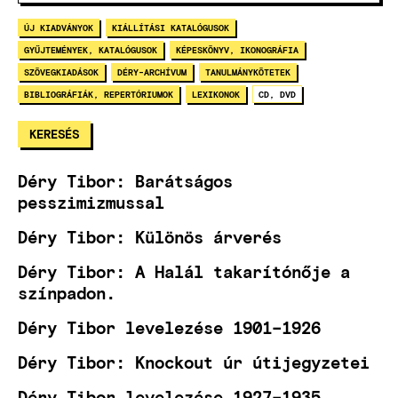
ÚJ KIADVÁNYOK
KIÁLLÍTÁSI KATALÓGUSOK
GYŰJTEMÉNYEK, KATALÓGUSOK
KÉPESKÖNYV, IKONOGRÁFIA
SZÖVEGKIADÁSOK
DÉRY-ARCHÍVUM
TANULMÁNYKÖTETEK
BIBLIOGRÁFIÁK, REPERTÓRIUMOK
LEXIKONOK
CD, DVD
Déry Tibor: Barátságos
pesszimizmussal
Déry Tibor: Különös árverés
Déry Tibor: A Halál takarítónője a
színpadon.
Déry Tibor levelezése 1901–1926
Déry Tibor: Knockout úr útijegyzetei
Déry Tibor levelezése 1927–1935