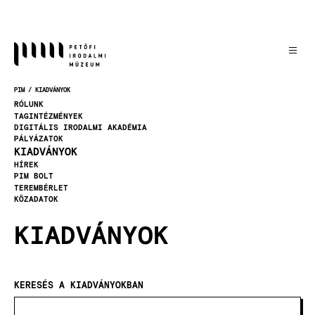
Ugrás
a
tartalomra
PIM
KIADVÁNYOK
MORZSA
RÓLUNK
TAGINTÉZMÉNYEK
DIGITÁLIS IRODALMI AKADÉMIA
PÁLYÁZATOK
KIADVÁNYOK
HÍREK
PIM BOLT
TEREMBÉRLET
KÖZADATOK
KIADVÁNYOK
KERESÉS A KIADVÁNYOKBAN