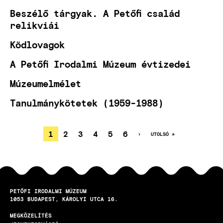
Beszélő tárgyak. A Petőfi család
relikviái
Ködlovagok
A Petőfi Irodalmi Múzeum évtizedei
Múzeumelmélet
Tanulmánykötetek (1959-1988)
JELENLEGI
1
OLDAL
2
OLDAL
3
OLDAL
4
OLDAL
5
OLDAL
6
KÖVETKEZŐ
›
UTOLSÓ
UTOLSÓ »
OLDAL
OLDAL
OLDALSZÁMOZÁS
OLDAL
PETŐFI IRODALMI MÚZEUM
1053
BUDAPEST
KÁROLYI UTCA 16.
MEGKÖZELÍTÉS
LÁBLÉC