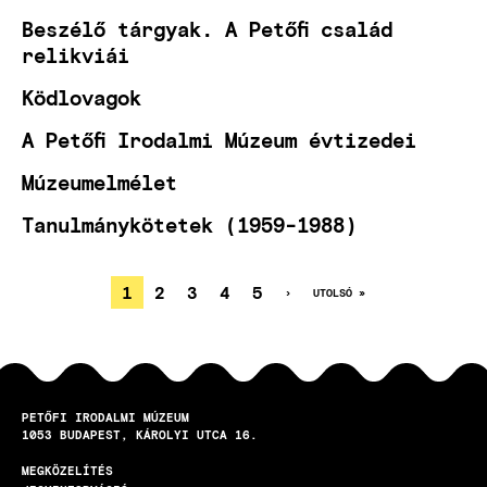
Beszélő tárgyak. A Petőfi család
relikviái
Ködlovagok
A Petőfi Irodalmi Múzeum évtizedei
Múzeumelmélet
Tanulmánykötetek (1959-1988)
JELENLEGI
1
OLDAL
2
OLDAL
3
OLDAL
4
OLDAL
5
KÖVETKEZŐ
›
UTOLSÓ
UTOLSÓ »
OLDAL
OLDAL
OLDALSZÁMOZÁS
OLDAL
PETŐFI IRODALMI MÚZEUM
1053
BUDAPEST
KÁROLYI UTCA 16.
MEGKÖZELÍTÉS
LÁBLÉC