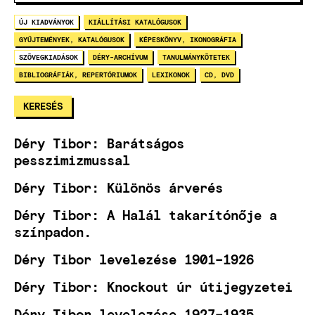
ÚJ KIADVÁNYOK
KIÁLLÍTÁSI KATALÓGUSOK
GYŰJTEMÉNYEK, KATALÓGUSOK
KÉPESKÖNYV, IKONOGRÁFIA
SZÖVEGKIADÁSOK
DÉRY-ARCHÍVUM
TANULMÁNYKÖTETEK
BIBLIOGRÁFIÁK, REPERTÓRIUMOK
LEXIKONOK
CD, DVD
Déry Tibor: Barátságos
pesszimizmussal
Déry Tibor: Különös árverés
Déry Tibor: A Halál takarítónője a
színpadon.
Déry Tibor levelezése 1901–1926
Déry Tibor: Knockout úr útijegyzetei
Déry Tibor levelezése 1927–1935