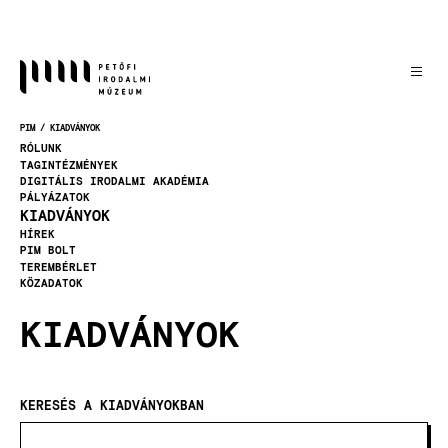
Ugrás
a
tartalomra
PIM
KIADVÁNYOK
MORZSA
RÓLUNK
TAGINTÉZMÉNYEK
DIGITÁLIS IRODALMI AKADÉMIA
PÁLYÁZATOK
KIADVÁNYOK
HÍREK
PIM BOLT
TEREMBÉRLET
KÖZADATOK
KIADVÁNYOK
KERESÉS A KIADVÁNYOKBAN