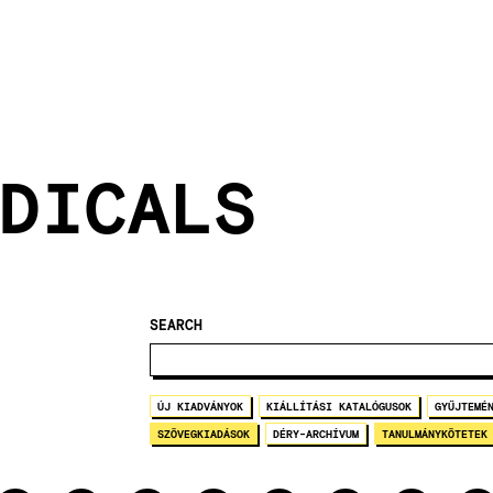
DICALS
SEARCH
ÚJ KIADVÁNYOK
KIÁLLÍTÁSI KATALÓGUSOK
GYŰJTEMÉ
SZÖVEGKIADÁSOK
DÉRY-ARCHÍVUM
TANULMÁNYKÖTETEK