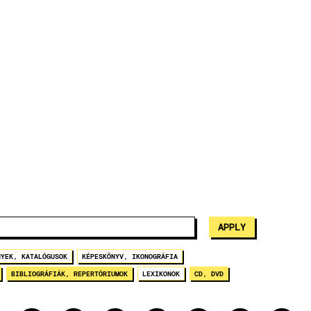
NYEK, KATALÓGUSOK
KÉPESKÖNYV, IKONOGRÁFIA
BIBLIOGRÁFIÁK, REPERTÓRIUMOK
LEXIKONOK
CD, DVD