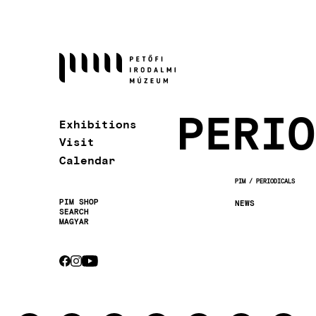
Skip
to
main
content
PERIO
Exhibitions
Visit
Calendar
PIM
PERIODICALS
BREADCRUMB
PIM SHOP
NEWS
SEARCH
Secondary
MAGYAR
navigation
CEBOOK
INSTAGRAM
YOUTUBE
Socials