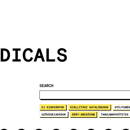
DICALS
SEARCH
ÚJ KIADVÁNYOK
KIÁLLÍTÁSI KATALÓGUSOK
GYŰJTEMÉ
SZÖVEGKIADÁSOK
DÉRY-ARCHÍVUM
TANULMÁNYKÖTETEK