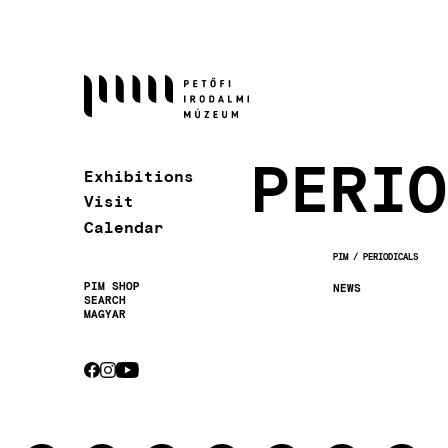
Skip
to
main
content
PERIO
Exhibitions
Visit
Calendar
PIM
PERIODICALS
BREADCRUMB
PIM SHOP
NEWS
SEARCH
Secondary
MAGYAR
navigation
CEBOOK
INSTAGRAM
YOUTUBE
Socials