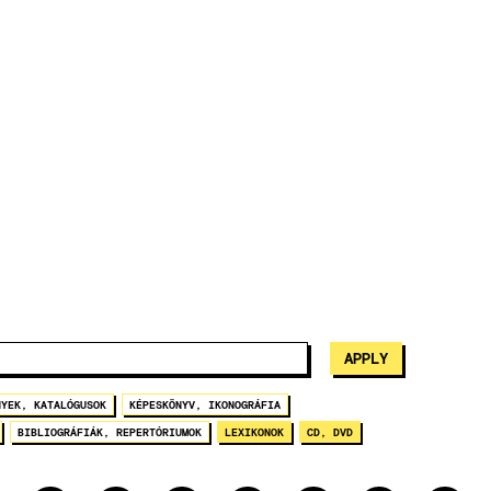
NYEK, KATALÓGUSOK
KÉPESKÖNYV, IKONOGRÁFIA
BIBLIOGRÁFIÁK, REPERTÓRIUMOK
LEXIKONOK
CD, DVD