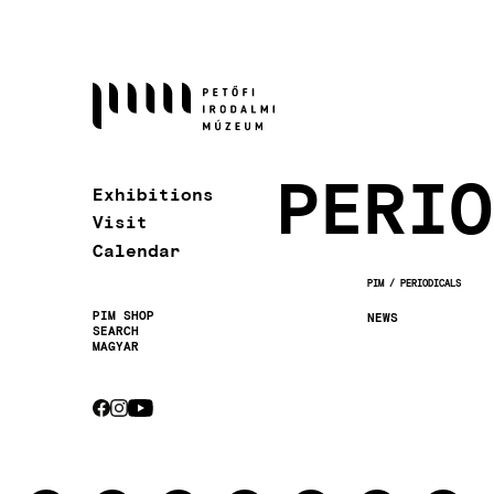
Skip
to
main
content
PERIO
Exhibitions
Visit
Calendar
PIM
PERIODICALS
BREADCRUMB
PIM SHOP
NEWS
SEARCH
Secondary
MAGYAR
navigation
CEBOOK
INSTAGRAM
YOUTUBE
Socials