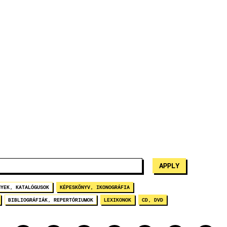
NYEK, KATALÓGUSOK
KÉPESKÖNYV, IKONOGRÁFIA
BIBLIOGRÁFIÁK, REPERTÓRIUMOK
LEXIKONOK
CD, DVD