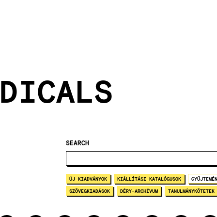
DICALS
SEARCH
ÚJ KIADVÁNYOK
KIÁLLÍTÁSI KATALÓGUSOK
GYŰJTEMÉ
SZÖVEGKIADÁSOK
DÉRY-ARCHÍVUM
TANULMÁNYKÖTETEK