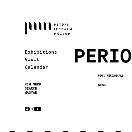
Skip
to
main
content
PERIO
Exhibitions
Visit
Calendar
PIM
PERIODICALS
BREADCRUMB
PIM SHOP
NEWS
SEARCH
Secondary
MAGYAR
navigation
CEBOOK
INSTAGRAM
YOUTUBE
Socials