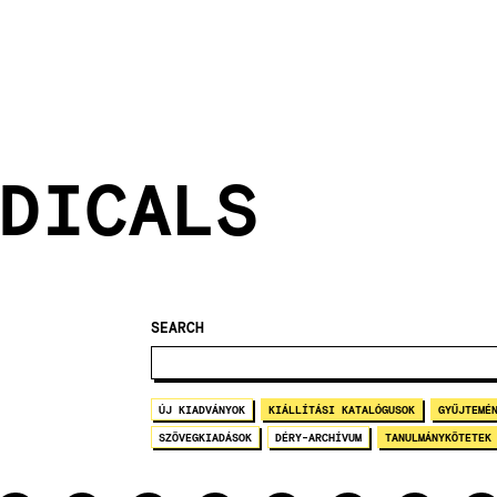
DICALS
SEARCH
ÚJ KIADVÁNYOK
KIÁLLÍTÁSI KATALÓGUSOK
GYŰJTEMÉ
SZÖVEGKIADÁSOK
DÉRY-ARCHÍVUM
TANULMÁNYKÖTETEK