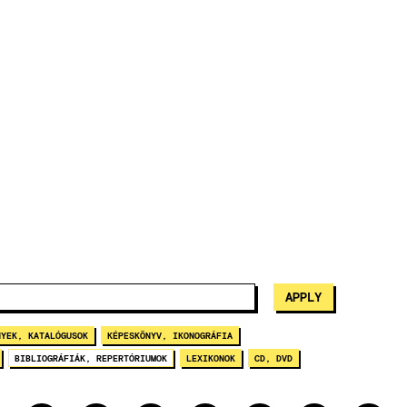
NYEK, KATALÓGUSOK
KÉPESKÖNYV, IKONOGRÁFIA
BIBLIOGRÁFIÁK, REPERTÓRIUMOK
LEXIKONOK
CD, DVD