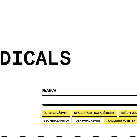
DICALS
SEARCH
ÚJ KIADVÁNYOK
KIÁLLÍTÁSI KATALÓGUSOK
GYŰJTEMÉ
SZÖVEGKIADÁSOK
DÉRY-ARCHÍVUM
TANULMÁNYKÖTETEK