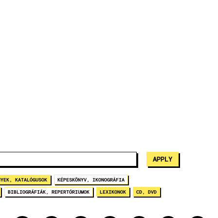
NYEK, KATALÓGUSOK
KÉPESKÖNYV, IKONOGRÁFIA
BIBLIOGRÁFIÁK, REPERTÓRIUMOK
LEXIKONOK
CD, DVD