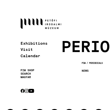
Skip
to
main
content
PERIO
Exhibitions
Visit
Calendar
PIM
PERIODICALS
BREADCRUMB
PIM SHOP
NEWS
SEARCH
Secondary
MAGYAR
navigation
CEBOOK
INSTAGRAM
YOUTUBE
Socials