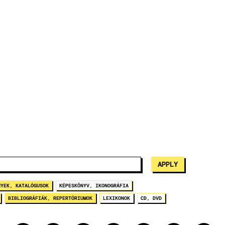
NYEK, KATALÓGUSOK
KÉPESKÖNYV, IKONOGRÁFIA
BIBLIOGRÁFIÁK, REPERTÓRIUMOK
LEXIKONOK
CD, DVD