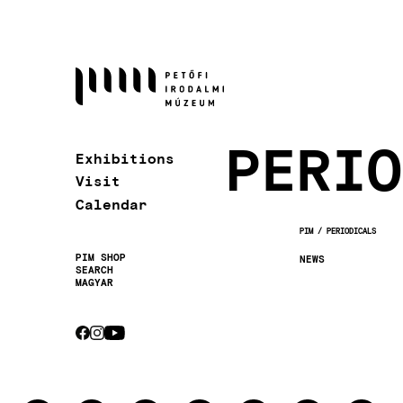
Skip
to
main
content
PERIO
Exhibitions
Visit
Calendar
PIM
PERIODICALS
BREADCRUMB
PIM SHOP
NEWS
SEARCH
Secondary
MAGYAR
navigation
CEBOOK
INSTAGRAM
YOUTUBE
Socials