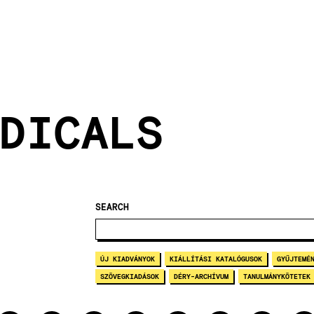
DICALS
SEARCH
ÚJ KIADVÁNYOK
KIÁLLÍTÁSI KATALÓGUSOK
GYŰJTEMÉ
SZÖVEGKIADÁSOK
DÉRY-ARCHÍVUM
TANULMÁNYKÖTETEK