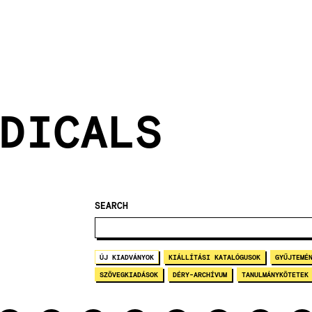
DICALS
SEARCH
ÚJ KIADVÁNYOK
KIÁLLÍTÁSI KATALÓGUSOK
GYŰJTEMÉ
SZÖVEGKIADÁSOK
DÉRY-ARCHÍVUM
TANULMÁNYKÖTETEK