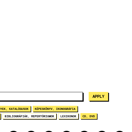
NYEK, KATALÓGUSOK
KÉPESKÖNYV, IKONOGRÁFIA
BIBLIOGRÁFIÁK, REPERTÓRIUMOK
LEXIKONOK
CD, DVD