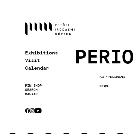
Skip
to
main
content
PERIO
Exhibitions
Visit
Calendar
PIM
PERIODICALS
BREADCRUMB
PIM SHOP
NEWS
SEARCH
Secondary
MAGYAR
navigation
CEBOOK
INSTAGRAM
YOUTUBE
Socials