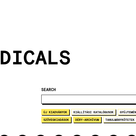
DICALS
SEARCH
ÚJ KIADVÁNYOK
KIÁLLÍTÁSI KATALÓGUSOK
GYŰJTEMÉ
SZÖVEGKIADÁSOK
DÉRY-ARCHÍVUM
TANULMÁNYKÖTETEK