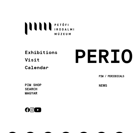
Skip
to
main
content
PERIO
Exhibitions
Visit
Calendar
PIM
PERIODICALS
BREADCRUMB
PIM SHOP
NEWS
SEARCH
Secondary
MAGYAR
navigation
CEBOOK
INSTAGRAM
YOUTUBE
Socials