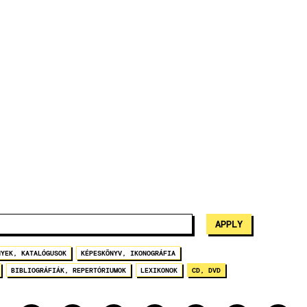
NYEK, KATALÓGUSOK
KÉPESKÖNYV, IKONOGRÁFIA
BIBLIOGRÁFIÁK, REPERTÓRIUMOK
LEXIKONOK
CD, DVD