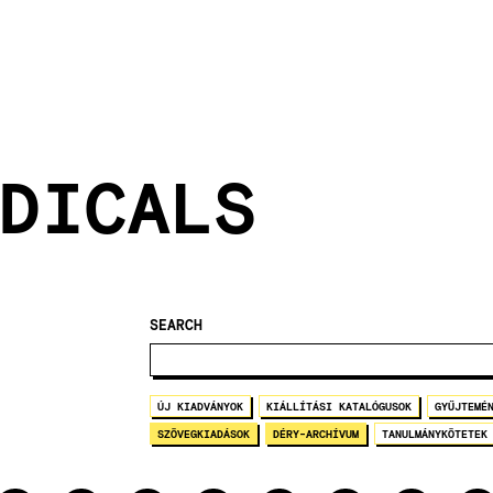
DICALS
SEARCH
ÚJ KIADVÁNYOK
KIÁLLÍTÁSI KATALÓGUSOK
GYŰJTEMÉ
SZÖVEGKIADÁSOK
DÉRY-ARCHÍVUM
TANULMÁNYKÖTETEK