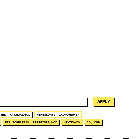
NYEK, KATALÓGUSOK
KÉPESKÖNYV, IKONOGRÁFIA
BIBLIOGRÁFIÁK, REPERTÓRIUMOK
LEXIKONOK
CD, DVD