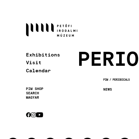
Skip
to
main
content
PERIO
Exhibitions
Visit
Calendar
PIM
PERIODICALS
BREADCRUMB
PIM SHOP
NEWS
SEARCH
Secondary
MAGYAR
navigation
CEBOOK
INSTAGRAM
YOUTUBE
Socials