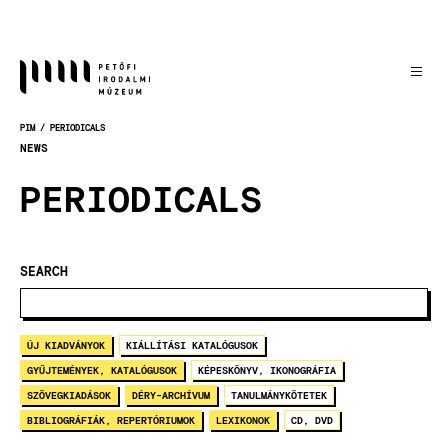
Skip
to
main
content
PIM
PERIODICALS
BREADCRUMB
NEWS
PERIODICALS
SEARCH
ÚJ KIADVÁNYOK
KIÁLLÍTÁSI KATALÓGUSOK
GYŰJTEMÉNYEK, KATALÓGUSOK
KÉPESKÖNYV, IKONOGRÁFIA
SZÖVEGKIADÁSOK
DÉRY-ARCHÍVUM
TANULMÁNYKÖTETEK
BIBLIOGRÁFIÁK, REPERTÓRIUMOK
LEXIKONOK
CD, DVD