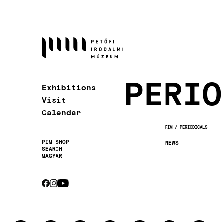
Skip
to
main
content
PERIO
Exhibitions
Visit
Calendar
PIM
PERIODICALS
BREADCRUMB
PIM SHOP
NEWS
SEARCH
Secondary
MAGYAR
navigation
CEBOOK
INSTAGRAM
YOUTUBE
Socials