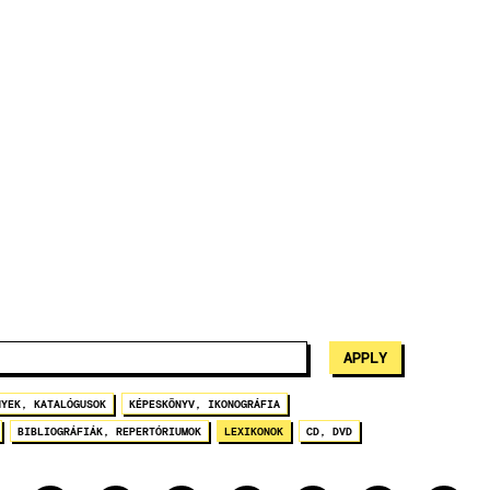
NYEK, KATALÓGUSOK
KÉPESKÖNYV, IKONOGRÁFIA
BIBLIOGRÁFIÁK, REPERTÓRIUMOK
LEXIKONOK
CD, DVD