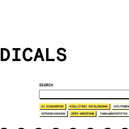
DICALS
SEARCH
ÚJ KIADVÁNYOK
KIÁLLÍTÁSI KATALÓGUSOK
GYŰJTEMÉ
SZÖVEGKIADÁSOK
DÉRY-ARCHÍVUM
TANULMÁNYKÖTETEK