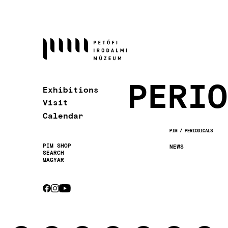
Skip
to
main
content
PERIO
Exhibitions
Visit
Calendar
PIM
PERIODICALS
BREADCRUMB
PIM SHOP
NEWS
SEARCH
Secondary
MAGYAR
navigation
CEBOOK
INSTAGRAM
YOUTUBE
Socials