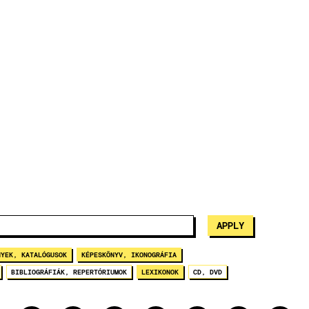
NYEK, KATALÓGUSOK
KÉPESKÖNYV, IKONOGRÁFIA
BIBLIOGRÁFIÁK, REPERTÓRIUMOK
LEXIKONOK
CD, DVD