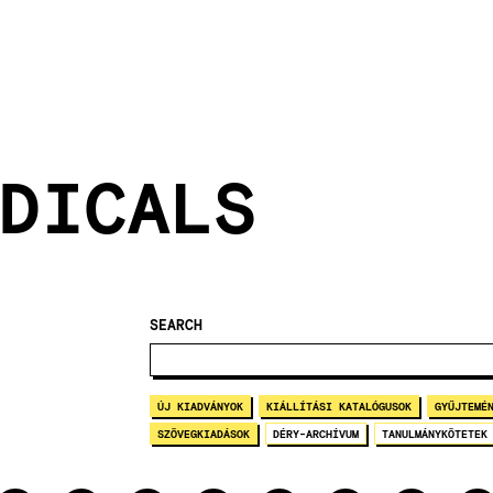
DICALS
SEARCH
ÚJ KIADVÁNYOK
KIÁLLÍTÁSI KATALÓGUSOK
GYŰJTEMÉ
SZÖVEGKIADÁSOK
DÉRY-ARCHÍVUM
TANULMÁNYKÖTETEK