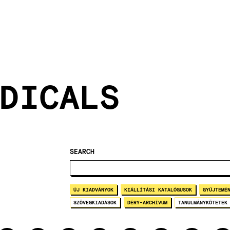
DICALS
SEARCH
ÚJ KIADVÁNYOK
KIÁLLÍTÁSI KATALÓGUSOK
GYŰJTEMÉ
SZÖVEGKIADÁSOK
DÉRY-ARCHÍVUM
TANULMÁNYKÖTETEK