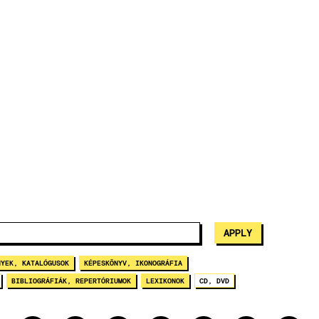
NYEK, KATALÓGUSOK
KÉPESKÖNYV, IKONOGRÁFIA
BIBLIOGRÁFIÁK, REPERTÓRIUMOK
LEXIKONOK
CD, DVD