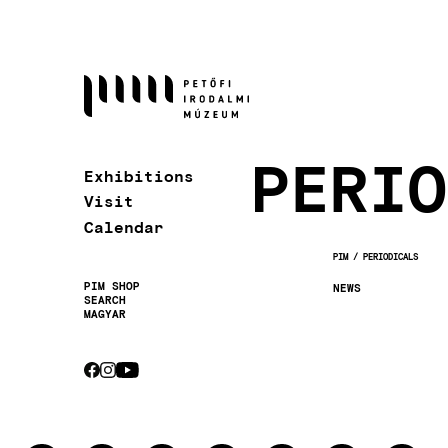
Skip
to
main
content
PERIO
Exhibitions
Visit
Calendar
PIM
PERIODICALS
BREADCRUMB
PIM SHOP
NEWS
SEARCH
Secondary
MAGYAR
navigation
CEBOOK
INSTAGRAM
YOUTUBE
Socials