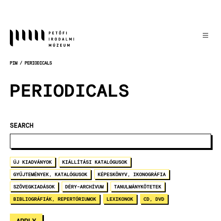
Skip
to
main
content
PIM
PERIODICALS
BREADCRUMB
PERIODICALS
SEARCH
ÚJ KIADVÁNYOK
KIÁLLÍTÁSI KATALÓGUSOK
GYŰJTEMÉNYEK, KATALÓGUSOK
KÉPESKÖNYV, IKONOGRÁFIA
SZÖVEGKIADÁSOK
DÉRY-ARCHÍVUM
TANULMÁNYKÖTETEK
BIBLIOGRÁFIÁK, REPERTÓRIUMOK
LEXIKONOK
CD, DVD