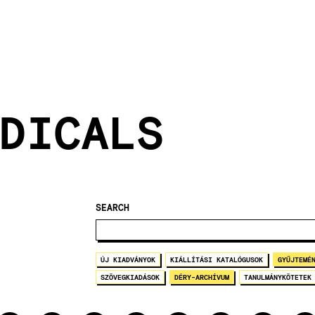
DICALS
SEARCH
ÚJ KIADVÁNYOK
KIÁLLÍTÁSI KATALÓGUSOK
GYŰJTEMÉ
SZÖVEGKIADÁSOK
DÉRY-ARCHÍVUM
TANULMÁNYKÖTETEK