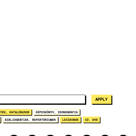
NYEK, KATALÓGUSOK
KÉPESKÖNYV, IKONOGRÁFIA
BIBLIOGRÁFIÁK, REPERTÓRIUMOK
LEXIKONOK
CD, DVD