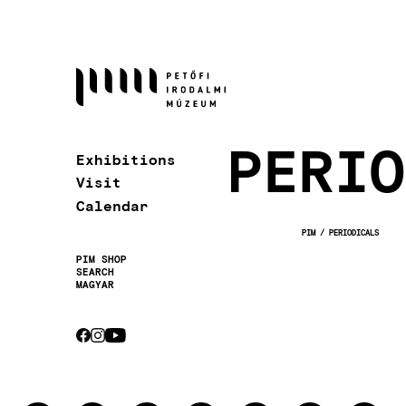
Skip
to
main
content
PERIO
Exhibitions
Visit
Calendar
PIM
PERIODICALS
BREADCRUMB
PIM SHOP
SEARCH
Secondary
MAGYAR
navigation
CEBOOK
INSTAGRAM
YOUTUBE
Socials